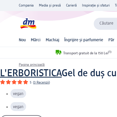
Compania
Media și presă
Carieră
Inspirație și sfaturi
T
Căutare
Nou
Mărci
Machiaj
Îngrijire și parfumerie
Păr
(1)
Transport gratuit de la 150 Lei
Pagina principală
L'ERBORISTICA
Gel de duș cu
5
(
3 Recenzii
)
vegan
vegan