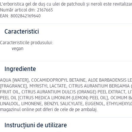
L'erboristica gel de duș cu ulei de patchouli și neroli este revitaliza
Număr articol dm: 2167665
EAN: 8002842169640
Caracteristici
Caracteristicile produsului:
vegan
Ingrediente
AQUA [WATER], COCAMIDOPROPYL BETAINE, ALOE BARBADENSIS LE
[FRAGRANCE], MYRISTYL LACTATE, CITRUS AURANTIUM BERGAMIA (
FRUIT OIL, CITRUS AURANTIUM DULCIS (ORANGE) PEEL EXTRACT, 
PEEL OIL [CITRUS MEDICA LIMONUM (LEMON) PEEL OIL], OCIMUM BA
LINALOOL, LIMONENE, BENZYL SALICYLATE, EUGENOL, ETHYLHEXYLG
magazinul online pot diferi de cele de pe ambalaj.
Instrucțiuni de utilizare