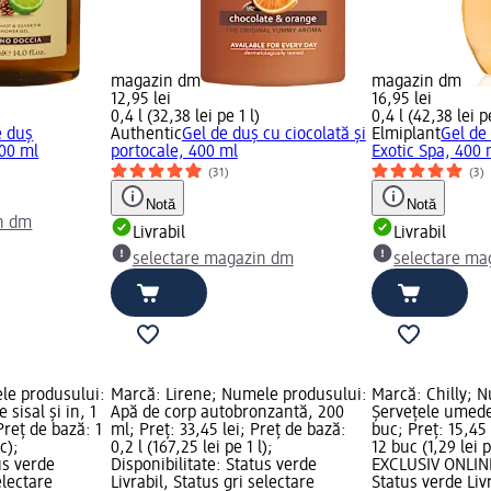
magazin dm
magazin dm
12,95 lei
16,95 lei
0,4 l (32,38 lei pe 1 l)
0,4 l (42,38 lei pe
e duș
Authentic
Gel de duș cu ciocolată și
Elmiplant
Gel de
00 ml
portocale, 400 ml
Exotic Spa, 400 
(31)
(3)
Notă
Notă
n dm
Livrabil
Livrabil
selectare magazin dm
selectare ma
le produsului:
Marcă: Lirene; Numele produsului:
Marcă: Chilly; 
 sisal și in, 1
Apă de corp autobronzantă, 200
Șervețele umede
Preț de bază: 1
ml; Preț: 33,45 lei; Preț de bază:
buc; Preț: 15,45 
c);
0,2 l (167,25 lei pe 1 l);
12 buc (1,29 lei 
us verde
Disponibilitate: Status verde
EXCLUSIV ONLINE
electare
Livrabil, Status gri selectare
Status verde Liv