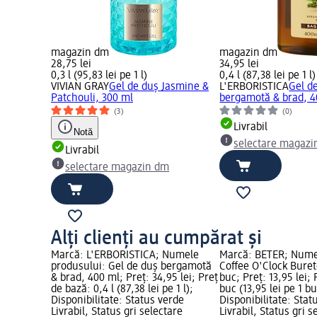
magazin dm
magazin dm
28,75 lei
34,95 lei
0,3 l (95,83 lei pe 1 l)
0,4 l (87,38 lei pe 1 l)
VIVIAN GRAY
Gel de duș Jasmine &
L'ERBORISTICA
Gel d
Patchouli, 300 ml
bergamotă & brad, 4
(3)
(0)
Livrabil
Notă
selectare magazi
Livrabil
selectare magazin dm
Alți clienți au cumpărat și
Marcă: L'ERBORISTICA; Numele
Marcă: BETER; Nume
produsului: Gel de duș bergamotă
Coffee O'Clock Burete
& brad, 400 ml; Preț: 34,95 lei; Preț
buc; Preț: 13,95 lei; 
de bază: 0,4 l (87,38 lei pe 1 l);
buc (13,95 lei pe 1 bu
Disponibilitate: Status verde
Disponibilitate: Stat
Livrabil, Status gri selectare
Livrabil, Status gri s