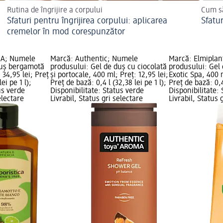
Rutina de îngrijire a corpului
Cum să
Sfaturi pentru îngrijirea corpului: aplicarea
Sfatur
cremelor în mod corespunzător
CA; Numele
Marcă: Authentic; Numele
Marcă: Elmiplan
duș bergamotă
produsului: Gel de duș cu ciocolată
produsului: Gel 
 34,95 lei; Preț
și portocale, 400 ml; Preț: 12,95 lei;
Exotic Spa, 400 m
ei pe 1 l);
Preț de bază: 0,4 l (32,38 lei pe 1 l);
Preț de bază: 0,4 
us verde
Disponibilitate: Status verde
Disponibilitate:
electare
Livrabil, Status gri selectare
Livrabil, Status 