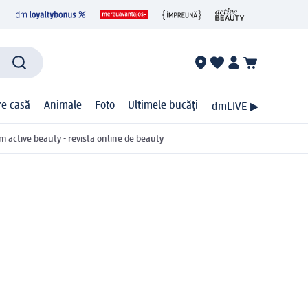
ire casă
Animale
Foto
Ultimele bucăți
dmLIVE ▶
m active beauty - revista online de beauty