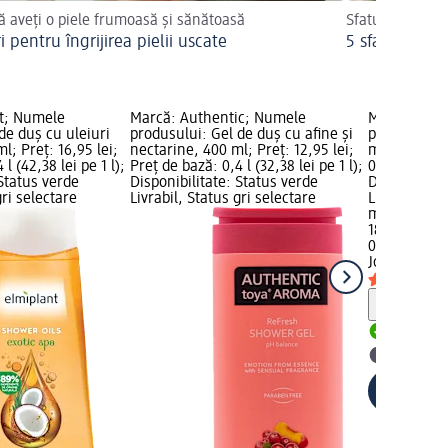
 aveți o piele frumoasă și sănătoasă
Sfaturi pentru 
i pentru îngrijirea pielii uscate
5 sfaturi pent
t; Numele
Marcă: Authentic; Numele
Marcă: Joh
de duș cu uleiuri
produsului: Gel de duș cu afine și
produsului:
l; Preț: 16,95 lei;
nectarine, 400 ml; Preț: 12,95 lei;
ml; Preț: 18
l (42,38 lei pe 1 l);
Preț de bază: 0,4 l (32,38 lei pe 1 l);
0,4 l (47,38 l
 Status verde
Disponibilitate: Status verde
Disponibilit
gri selectare
Livrabil, Status gri selectare
Livrabil, St
magazin d
18,95 lei
0,4 l (47,38 l
Johnson's
G
Notă
Livrabil
selectar