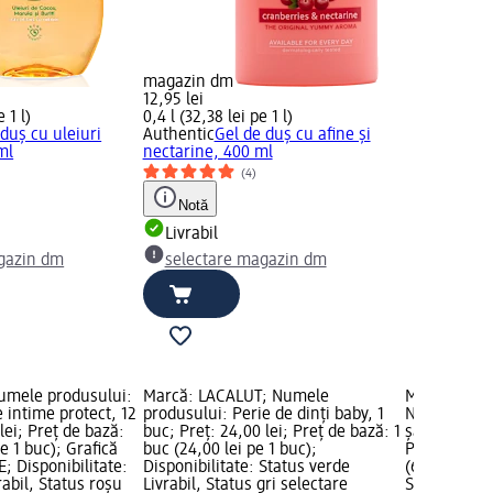
magazin dm
12,95 lei
 1 l)
0,4 l (32,38 lei pe 1 l)
 duș cu uleiuri
Authentic
Gel de duș cu afine și
ml
nectarine, 400 ml
(4)
Notă
Livrabil
gazin dm
selectare magazin dm
Numele produsului:
Marcă: LACALUT; Numele
Marcă: L'OR
 intime protect, 12
produsului: Perie de dinți baby, 1
Numele prod
lei; Preț de bază:
buc; Preț: 24,00 lei; Preț de bază: 1
șampon pent
pe 1 buc); Grafică
buc (24,00 lei pe 1 buc);
Preț: 26,95 
; Disponibilitate:
Disponibilitate: Status verde
(67,38 lei pe
rabil, Status roșu
Livrabil, Status gri selectare
Status verde