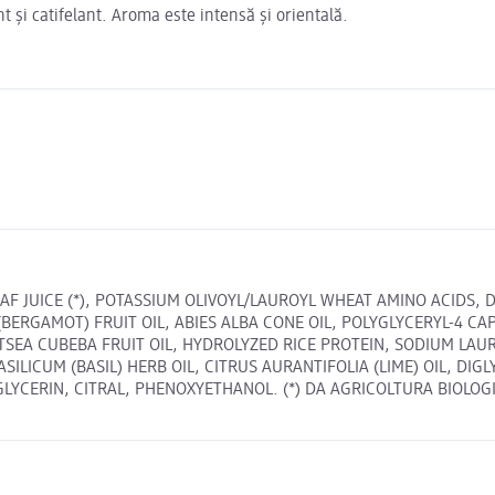
nt și catifelant. Aroma este intensă și orientală.
AF JUICE (*), POTASSIUM OLIVOYL/LAUROYL WHEAT AMINO ACIDS
BERGAMOT) FRUIT OIL, ABIES ALBA CONE OIL, POLYGLYCERYL-4 CA
LITSEA CUBEBA FRUIT OIL, HYDROLYZED RICE PROTEIN, SODIUM LA
SILICUM (BASIL) HERB OIL, CITRUS AURANTIFOLIA (LIME) OIL, DI
LYCERIN, CITRAL, PHENOXYETHANOL. (*) DA AGRICOLTURA BIOLOGI