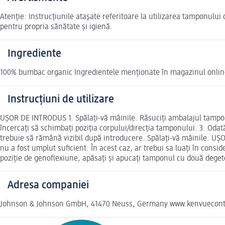
Atenție: Instrucțiunile atașate referitoare la utilizarea tamponului 
pentru propria sănătate și igienă.
Ingrediente
100% bumbac organic Ingredientele menționate în magazinul online 
Instrucțiuni de utilizare
UȘOR DE INTRODUS 1. Spălați-vă mâinile. Răsuciți ambalajul tamponul
încercați să schimbați poziția corpului/direcția tamponului. 3. Odată 
trebuie să rămână vizibil după introducere. Spălați-vă mâinile. UȘO
nu a fost umplut suficient. În acest caz, ar trebui sa luați în consi
poziție de genoflexiune, apăsați și apucați tamponul cu două dege
Adresa companiei
Johnson & Johnson GmbH, 41470 Neuss, Germany www.kenvuecont