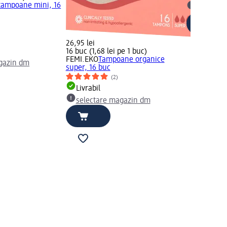
tampoane mini, 16
selectar
26,95 lei
16 buc (1,68 lei pe 1 buc)
FEMI.EKO
Tampoane organice
gazin dm
super, 16 buc
(2)
Livrabil
selectare magazin dm