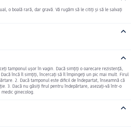
, o boală rară, dar gravă. Vă rugăm să le citiți și să le salvați
ceți tamponul ușor în vagin. Dacă simțiți o oarecare rezistență,
Dacă încă îl simțiți, încercați să îl împingeți un pic mai mult. Firul
părtare. 2. Dacă tamponul este dificil de îndepartat, înseamnă că
ie. 3. Dacă nu găsiți firul pentru îndepărtare, asezați-vă într-o
n medic ginecolog.