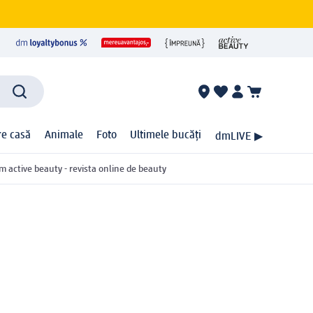
ire casă
Animale
Foto
Ultimele bucăți
dmLIVE ▶
m active beauty - revista online de beauty