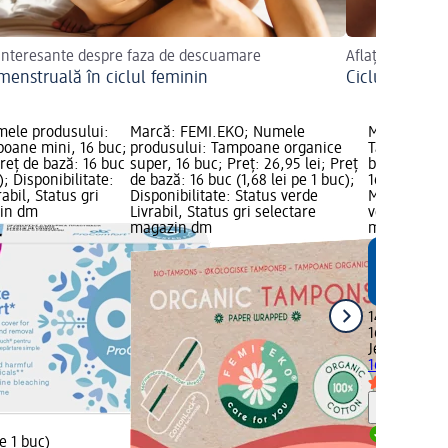
interesante despre faza de descuamare
Aflați mai mult
menstruală în ciclul feminin
Ciclul menstr
mele produsului:
Marcă: FEMI.EKO; Numele
Marcă: Jess
oane mini, 16 buc;
produsului: Tampoane organice
Tampoane mi
Preț de bază: 16 buc
super, 16 buc; Preț: 26,95 lei; Preț
buc; Preț: 1
); Disponibilitate:
de bază: 16 buc (1,68 lei pe 1 buc);
16 buc (0,90
abil, Status gri
Disponibilitate: Status verde
Marcă dm; D
zin dm
Livrabil, Status gri selectare
verde Livrab
magazin dm
magazin d
14,45 lei
16 buc (0,90
Jessa
Tampoa
16 buc
Notă
Livrabil
pe 1 buc)