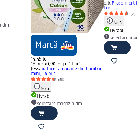
o.b.
Procomfort 
buc
(2)
Notă
n dm
Livrabil
selectare ma
14,45 lei
16 buc (0,90 lei pe 1 buc)
Jessa
nature tampoane din bumbac
mini, 16 buc
(58)
Notă
Livrabil
selectare magazin dm