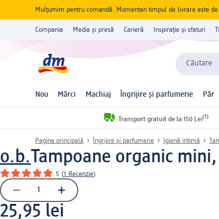
Mulțumim pentru comandă. Momentan timpul de livrare este de 5 
Compania
Media și presă
Carieră
Inspirație și sfaturi
T
Căutare
Nou
Mărci
Machiaj
Îngrijire și parfumerie
Păr
(1)
Transport gratuit de la 150 Lei
Pagina principală
Îngrijire și parfumerie
Igienă intimă
Ta
o.b.
Tampoane organic mini,
5
(
1 Recenzie
)
25,95 lei