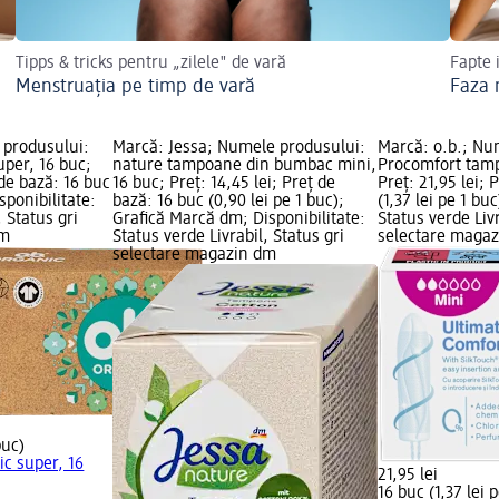
Tipps & tricks pentru „zilele" de vară
Fapte 
Menstruația pe timp de vară
Faza 
 produsului:
Marcă: Jessa; Numele produsului:
Marcă: o.b.; Nu
per, 16 buc;
nature tampoane din bumbac mini,
Procomfort tamp
 de bază: 16 buc
16 buc; Preț: 14,45 lei; Preț de
Preț: 21,95 lei; 
isponibilitate:
bază: 16 buc (0,90 lei pe 1 buc);
(1,37 lei pe 1 buc
, Status gri
Grafică Marcă dm; Disponibilitate:
Status verde Livr
dm
Status verde Livrabil, Status gri
selectare maga
selectare magazin dm
buc)
c super, 16
21,95 lei
16 buc (1,37 lei 