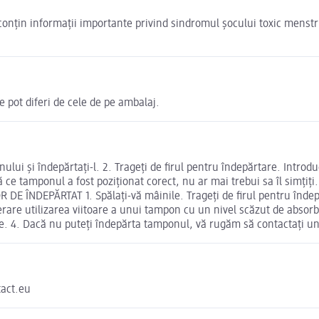
conțin informații importante privind sindromul șocului toxic menstrual
pot diferi de cele de pe ambalaj.
ui și îndepărtați-l. 2. Trageți de firul pentru îndepărtare. Introdu
ce tamponul a fost poziționat corect, nu ar mai trebui sa îl simțiți. 
R DE ÎNDEPĂRTAT 1. Spălați-vă mâinile. Trageți de firul pentru înde
derare utilizarea viitoare a unui tampon cu un nivel scăzut de absorbț
te. 4. Dacă nu puteți îndepărta tamponul, vă rugăm să contactați u
act.eu