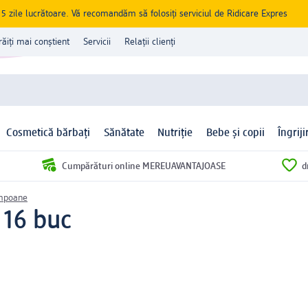
zile lucrătoare. Vă recomandăm să folosiți serviciul de Ridicare Expres
răiți mai conștient
Servicii
Relații clienți
Cosmetică bărbați
Sănătate
Nutriție
Bebe și copii
Îngrij
Cumpărături online MEREUAVANTAJOASE
d
mpoane
 16 buc