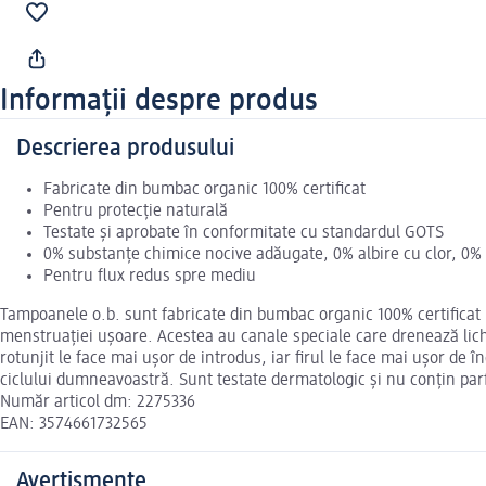
Informații despre produs
Descrierea produsului
Fabricate din bumbac organic 100% certificat
Pentru protecție naturală
Testate și aprobate în conformitate cu standardul GOTS
0% substanțe chimice nocive adăugate, 0% albire cu clor, 0
Pentru flux redus spre mediu
Tampoanele o.b. sunt fabricate din bumbac organic 100% certificat pe
menstruației ușoare. Acestea au canale speciale care drenează lichi
rotunjit le face mai ușor de introdus, iar firul le face mai ușor de 
ciclului dumneavoastră. Sunt testate dermatologic și nu conțin pa
Număr articol dm: 2275336
EAN: 3574661732565
Avertismente