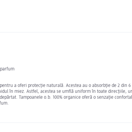
% parfum
ntru a oferi protecție naturală. Acestea au o absorbție de 2 din 6 p
dul în miez. Astfel, acestea se umflă uniform în toate direcțiile, u
îndepărtat. Tampoanele o.b. 100% organice oferă o senzație confortabi
rfum.