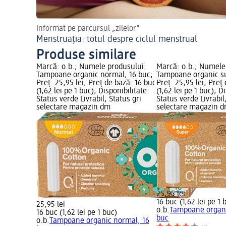
Informat pe parcursul „zilelor"
Menstruația: totul despre ciclul menstrual
Produse similare
Marcă: o.b.; Numele produsului:
Marcă: o.b.; Numele
Tampoane organic normal, 16 buc;
Tampoane organic su
Preț: 25,95 lei; Preț de bază: 16 buc
Preț: 25,95 lei; Preț
(1,62 lei pe 1 buc); Disponibilitate:
(1,62 lei pe 1 buc); D
Status verde Livrabil, Status gri
Status verde Livrabil
selectare magazin dm
selectare magazin 
25,95 lei
16 buc (1,62 lei pe 1 
25,95 lei
o.b.
Tampoane organi
16 buc (1,62 lei pe 1 buc)
buc
o.b.
Tampoane organic normal, 16