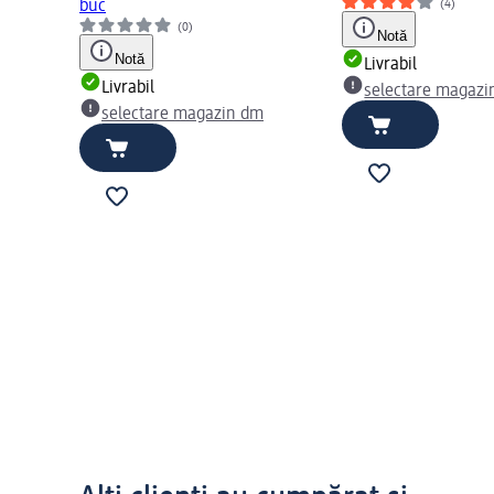
(4)
buc
(0)
Notă
Notă
Livrabil
Livrabil
selectare magazi
selectare magazin dm