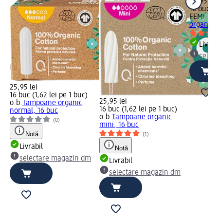
26,95 lei
16 buc (1
FEMI.EK
organice
Livrab
selec
25,95 lei
16 buc (1,62 lei pe 1 buc)
25,95 lei
o.b.
Tampoane organic
16 buc (1,62 lei pe 1 buc)
normal, 16 buc
o.b.
Tampoane organic
(0)
mini, 16 buc
Notă
(1)
Livrabil
Notă
selectare magazin dm
Livrabil
selectare magazin dm