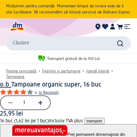
Mulțumim pentru comandă. Momentan timpul de livrare este de 5
zile lucrătoare. Vă recomandăm să folosiți serviciul de Ridicare Expres
Căutare
Transport gratuit de la 150 Lei
Pagina principală
Îngrijire și parfumerie
Igienă intimă
Tampoane
o.b.
Tampoane organic super, 16 buc
4
(
4 Recenzii
)
25,95 lei
16 buc (1,62 lei pe 1 buc)
Inclusiv TVA plus
transport
Preț permanent dm
nemajorat din