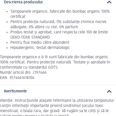
Descrierea produsului
Tampoanele organice, fabricate din bumbac organic 100%
certificat
Pentru protecție naturală, 0% substanțe chimice nocive
adăugate, 0% albire cu clor, 0% parfum
Produs testat și aprobat, care respecta cele 100 de limite
OEKO-TEX® STANDARD
Pentru flux mediu către abundent
Hipoalergenic, testat dermatologic
Tampoanele organice o.b.® sunt fabricate din bumbac organic
100% certificat. Pentru protecție naturală. Testate și aprobate în
conformitate cu standardul GOTS.
Număr articol dm: 2197466
EAN: 3574661618104
Avertismente
Atenție: Instrucțiunile atașate referitoare la utilizarea tamponului
conțin informații importante privind sindromul șocului toxic
menstrual, o boala rara, dar gravă. Vă rugăm sa le citiți și să le