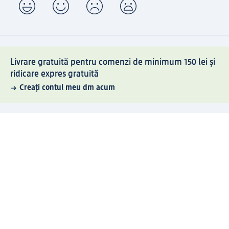
Livrare gratuită pentru comenzi de minimum 150 lei și
ridicare expres gratuită
Creați contul meu dm acum
Ajutor
Avantaje și Servicii
Relații clienți
Livrare și transport
Returnare și schimb
Compania dm
Compania
Responsabilitate
Carieră
Presă
Structura corporativă
Universul produselor dm