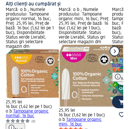
Alți clienți au cumpărat și
Marcă: o.b.; Numele
Marcă: o.b.; Numele
Marcă: o
produsului: Tampoane
produsului: Tampoane
produsul
organic normal, 16 buc;
organic mini, 16 buc; Preț:
tampoane
Preț: 25,95 lei; Preț de
25,95 lei; Preț de bază: 16
buc; Preț
bază: 16 buc (1,62 lei pe 1
buc (1,62 lei pe 1 buc);
bază: 16 
buc); Disponibilitate:
Disponibilitate: Status
buc); Dis
Status verde Livrabil,
verde Livrabil, Status gri
Status ve
Status gri selectare
selectare magazin dm
Status gr
magazin dm
magazin
20,95 lei
16 buc (1
o.b.
Proc
super pl
Notă
Livrab
selec
25,95 lei
16 buc (1,62 lei pe 1 buc)
25,95 lei
o.b.
Tampoane organic
16 buc (1,62 lei pe 1 buc)
normal, 16 buc
o.b.
Tampoane organic
(0)
mini, 16 buc