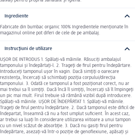
salvați pentru propria sanatate și igienă.
Ingrediente
Fabricate din bumbac organic 100% Ingredientele menționate în
magazinul online pot diferi de cele de pe ambalaj.
Instrucțiuni de utilizare
UȘOR DE INTRODUS 1. Spălați-vă mâinile. Răsuciți ambalajul
tamponului și îndepărtați-l. 2. Trageți de firul pentru îndepărtare.
Introduceți tamponul ușor în vagin. Dacă simțiți o oarecare
rezistența, încercați să schimbați poziția corpului/direcția
tamponului. 3. Odată ce tamponul a fost poziționat corect, nu ar
mai trebui sa îl simțiți. Dacă încă îl simțiți, încercați să îl împingeți
un pic mai mult. Firul trebuie să rămână vizibil după introducere.
Spălați-vă mâinile. UȘOR DE ÎNDEPĂRTAT 1. Spălați-vă mâinile.
Trageți de firul pentru îndepărtare. 2. Dacă tamponul este dificil de
îndepartat, înseamnă că nu a fost umplut suficient. În acest caz,
ar trebui sa luați în considerare utilizarea viitoare a unui tampon
cu un nivel scăzut de absorbție. 3. Dacă nu gasiți firul pentru
îndepărtare, asezați-vă într-o poziție de genoflexiune, apăsați și