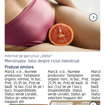
Informat pe parcursul „zilelor"
Fa
Menstruația: totul despre ciclul menstrual
Fa
Produse similare
Marcă: o.b.; Numele
Marcă: o.b.; Numele
Marcă: 
produsului: Tampoane
produsului: Tampoane
produsu
organic normal, 16 buc;
organic mini, 16 buc; Preț:
organice
Preț: 25,95 lei; Preț de
25,95 lei; Preț de bază: 16
Preț: 26,
bază: 16 buc (1,62 lei pe 1
buc (1,62 lei pe 1 buc);
bază: 16 
buc); Disponibilitate:
Disponibilitate: Status
buc); Dis
Status verde Livrabil,
verde Livrabil, Status gri
Status ve
Status gri selectare
selectare magazin dm
Status gr
magazin dm
magazin