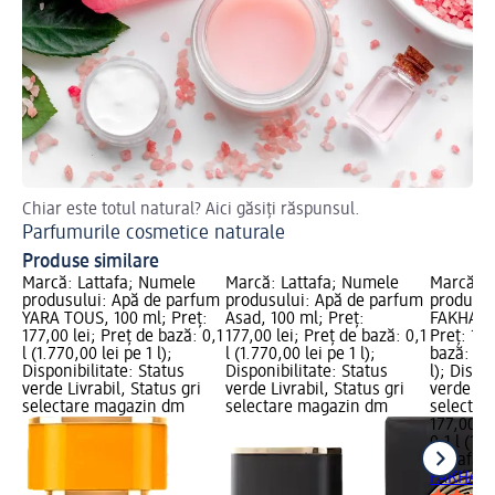
Chiar este totul natural? Aici găsiți răspunsul.
Af
Parfumurile cosmetice naturale
Ap
Produse similare
Marcă: Lattafa; Numele
Marcă: Lattafa; Numele
Marcă: L
produsului: Apă de parfum
produsului: Apă de parfum
produsul
YARA TOUS, 100 ml; Preț:
Asad, 100 ml; Preț:
FAKHAR E
177,00 lei; Preț de bază: 0,1
177,00 lei; Preț de bază: 0,1
Preț: 177
l (1.770,00 lei pe 1 l);
l (1.770,00 lei pe 1 l);
bază: 0,1
Disponibilitate: Status
Disponibilitate: Status
l); Dispo
verde Livrabil, Status gri
verde Livrabil, Status gri
verde Liv
selectare magazin dm
selectare magazin dm
selectar
177,00 le
0,1 l (1.7
Lattafa
A
FAKHAR E