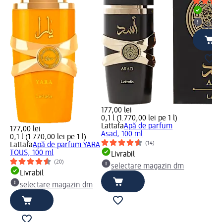
Livrab
selec
177,00 lei
0,1 l (1.770,00 lei pe 1 l)
Lattafa
Apă de parfum
177,00 lei
Asad, 100 ml
0,1 l (1.770,00 lei pe 1 l)
(14)
Lattafa
Apă de parfum YARA
TOUS, 100 ml
Livrabil
(20)
selectare magazin dm
Livrabil
selectare magazin dm