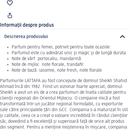
Informații despre produs
Descrierea produsului
Parfum pentru femei, potrivit pentru toate ocaziile.
Parfumul este cu adevărat unic și magic și de lungă durata.
Note de vârf: portocaliu, mandarină.
Note de mijloc: note florale, trandafir.
Note de bază: iasomie, note fresh, note florale.
Parfumurile LATTAFA au fost concepute de domnul Sheikh Shahid
Ahmad încă din 1982. Fiind un vizionar foarte apreciat, domnul
Sheikh a avut un vis de a crea parfumuri de înalta calitate pentru
clienții regionali din Orientul Mijlociu. O companie mică a fost
transformată într-un jucător regional formidabil, cu exporturile
sale către principalele țări din GCC. Compania s-a maturizat în stil
și calitate, ceea ce a creat o valoare incredibilă în rândul clienților
săi, dovedind a fi excelență și superioară față de orice alt produs
din segment. Pentru a menține moștenirea în mișcare, compania