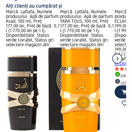
Alți clienți au cumpărat și
Marcă: Lattafa; Numele
Marcă: Lattafa; Numele
Marcă: L
produsului: Apă de parfum
produsului: Apă de parfum
produsul
Asad, 100 ml; Preț:
YARA TOUS, 100 ml; Preț:
ECLAIRE,
177,00 lei; Preț de bază: 0,1
177,00 lei; Preț de bază: 0,1
199,00 le
l (1.770,00 lei pe 1 l);
l (1.770,00 lei pe 1 l);
l (1.990,0
Disponibilitate: Status
Disponibilitate: Status
Disponibi
verde Livrabil, Status gri
verde Livrabil, Status gri
verde Liv
selectare magazin dm
selectare magazin dm
selectar
199,00 le
0,1 l (1.9
Lattafa
A
ECLAIRE,
Livrab
selec