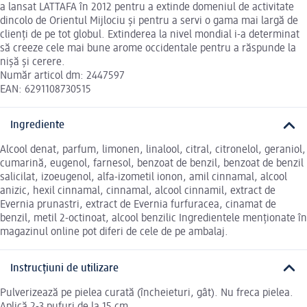
a lansat LATTAFA în 2012 pentru a extinde domeniul de activitate
dincolo de Orientul Mijlociu și pentru a servi o gama mai largă de
clienți de pe tot globul. Extinderea la nivel mondial i-a determinat
să creeze cele mai bune arome occidentale pentru a răspunde la
nișă și cerere.
Număr articol dm: 2447597
EAN: 6291108730515
Ingrediente
Alcool denat, parfum, limonen, linalool, citral, citronelol, geraniol,
cumarină, eugenol, farnesol, benzoat de benzil, benzoat de benzil
salicilat, izoeugenol, alfa-izometil ionon, amil cinnamal, alcool
anizic, hexil cinnamal, cinnamal, alcool cinnamil, extract de
Evernia prunastri, extract de Evernia furfuracea, cinamat de
benzil, metil 2-octinoat, alcool benzilic Ingredientele menționate în
magazinul online pot diferi de cele de pe ambalaj.
Instrucțiuni de utilizare
Pulverizează pe pielea curată (încheieturi, gât). Nu freca pielea.
Aplică 2-3 pufuri de la 15 cm.