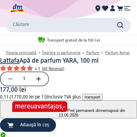
Căutare
Transport gratuit de la 150 Lei
Pagina principală
Îngrijire și parfumerie
Parfum
Parfum femei
Lattafa
Apă de parfum YARA, 100 ml
4.5
(
60 Recenzii
)
177,00 lei
0,1 l (1.770,00 lei pe 1 l)
Inclusiv TVA plus
transport
Preț permanent dm
nemajorat din
13.05.2026
Adaugă în coș