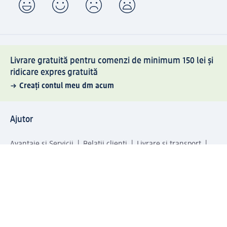
Livrare gratuită pentru comenzi de minimum 150 lei și
ridicare expres gratuită
Creați contul meu dm acum
Ajutor
Avantaje și Servicii
Relații clienți
Livrare și transport
Returnare și schimb
Compania dm
Compania
Responsabilitate
Carieră
Presă
Structura corporativă
Universul produselor dm