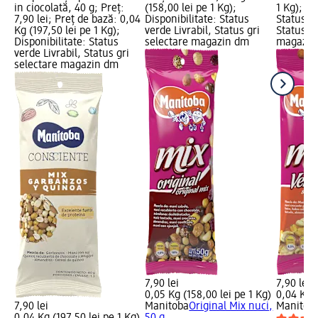
in ciocolată, 40 g; Preț:
(158,00 lei pe 1 Kg);
1 Kg); Di
7,90 lei; Preț de bază: 0,04
Disponibilitate: Status
Status ve
Kg (197,50 lei pe 1 Kg);
verde Livrabil, Status gri
Status gr
Disponibilitate: Status
selectare magazin dm
magazin
verde Livrabil, Status gri
selectare magazin dm
7,90 lei
7,90 lei
0,05 Kg (158,00 lei pe 1 Kg)
0,04 Kg (
7,90 lei
Manitoba
Original Mix nuci,
Manitob