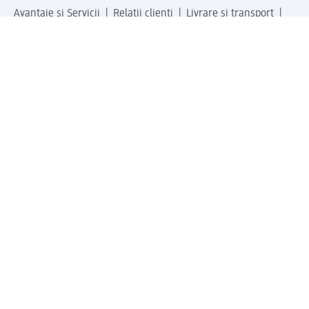
Avantaje și Servicii
Relații clienți
Livrare și transport
Returnare și schimb
Compania dm
Compania
Responsabilitate
Carieră
Presă
Structura corporativă
Universul produselor dm
Lumea dm
Metode de plată