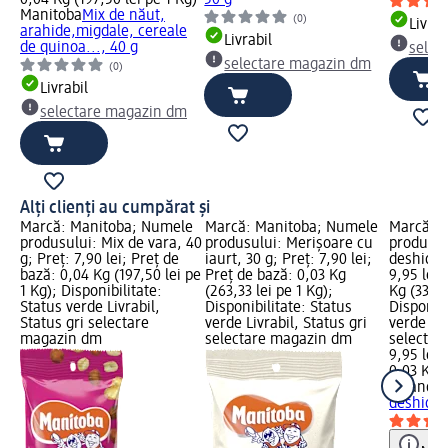
0,04 Kg (197,50 lei pe 1 Kg)
50 g
Manitoba
Mix de năut,
(0)
Livrab
arahide,migdale, cereale
Livrabil
de quinoa..., 40 g
selec
selectare magazin dm
(0)
Livrabil
selectare magazin dm
Alți clienți au cumpărat și
le
Marcă: Manitoba; Numele
Marcă: Manitoba; Numele
Marcă: 
produsului: Mix de vara, 40
produsului: Merișoare cu
produsul
;
g; Preț: 7,90 lei; Preț de
iaurt, 30 g; Preț: 7,90 lei;
deshidrat
bază: 0,04 Kg (197,50 lei pe
Preț de bază: 0,03 Kg
9,95 lei;
1 Kg); Disponibilitate:
(263,33 lei pe 1 Kg);
Kg (331,6
Status verde Livrabil,
Disponibilitate: Status
Disponibi
Status gri selectare
verde Livrabil, Status gri
verde Liv
magazin dm
selectare magazin dm
selectar
9,95 lei
0,03 Kg (
fruande
deshidra