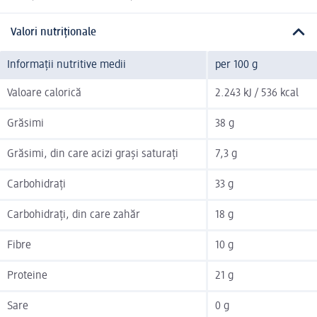
Valori nutriționale
Informații nutritive medii
per 100 g
Valoare calorică
2.243 kJ / 536 kcal
Grăsimi
38 g
Grăsimi, din care acizi grași saturați
7,3 g
Carbohidrați
33 g
Carbohidrați, din care zahăr
18 g
Fibre
10 g
Proteine
21 g
Sare
0 g