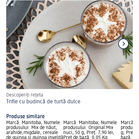
Descoperiți rețeta
Ni
Trifle cu budincă de turtă dulce
În
Produse similare
Marcă: Manitoba; Numele
Marcă: Manitoba; Numele
Marcă: 
produsului: Mix de năut,
produsului: Original Mix
produsul
arahide,migdale, cereale
nuci, 50 g; Preț: 7,90 lei;
g; Preț: 
de quinoa și quinoa invelită
Preț de bază: 0,05 Kg
bază: 0,0