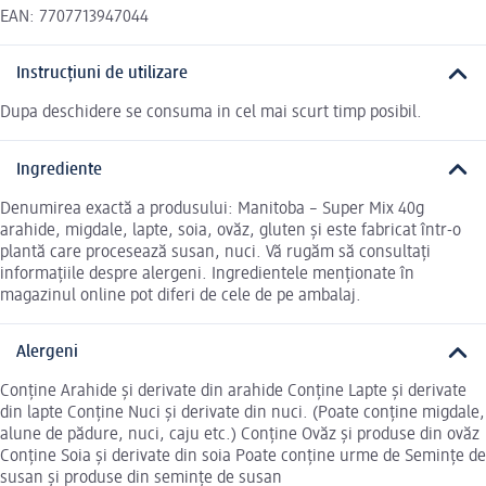
EAN: 7707713947044
Instrucțiuni de utilizare
Dupa deschidere se consuma in cel mai scurt timp posibil.
Ingrediente
Denumirea exactă a produsului: Manitoba – Super Mix 40g
arahide, migdale, lapte, soia, ovăz, gluten și este fabricat într-o
plantă care procesează susan, nuci. Vă rugăm să consultați
informațiile despre alergeni. Ingredientele menționate în
magazinul online pot diferi de cele de pe ambalaj.
Alergeni
Conține Arahide și derivate din arahide Conține Lapte și derivate
din lapte Conține Nuci și derivate din nuci. (Poate conține migdale,
alune de pădure, nuci, caju etc.) Conține Ovăz și produse din ovăz
Conține Soia și derivate din soia Poate conține urme de Semințe de
susan și produse din semințe de susan