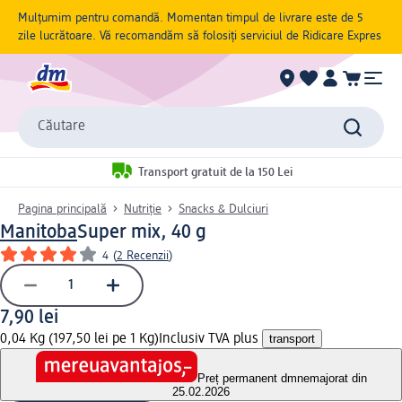
Mulțumim pentru comandă. Momentan timpul de livrare este de 5
zile lucrătoare. Vă recomandăm să folosiți serviciul de Ridicare Expres
Căutare
Transport gratuit de la 150 Lei
Pagina principală
Nutriție
Snacks & Dulciuri
Manitoba
Super mix, 40 g
4
(
2 Recenzii
)
7,90 lei
0,04 Kg (197,50 lei pe 1 Kg)
Inclusiv TVA plus
transport
Preț permanent dm
nemajorat din
25.02.2026