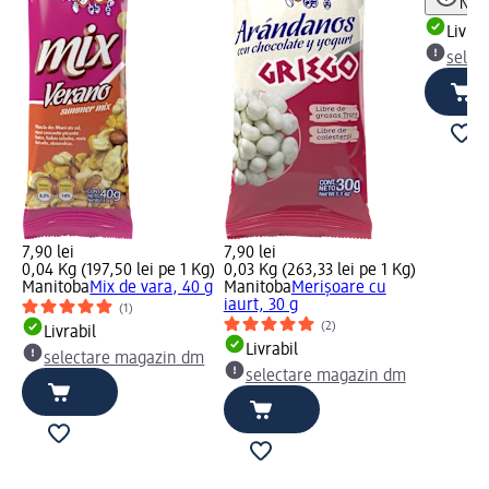
Not
Livrab
selec
7,90 lei
7,90 lei
Kg)
0,04 Kg (197,50 lei pe 1 Kg)
0,03 Kg (263,33 lei pe 1 Kg)
ci,
Manitoba
Mix de vara, 40 g
Manitoba
Merișoare cu
iaurt, 30 g
(1)
(2)
Livrabil
Livrabil
selectare magazin dm
m
selectare magazin dm