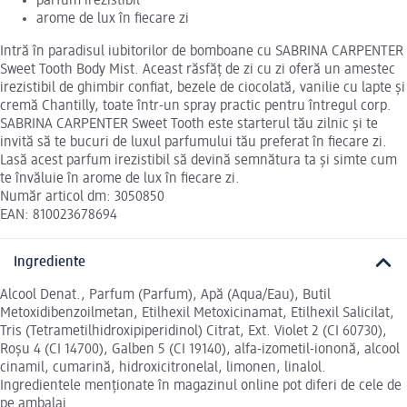
parfum irezistibil
arome de lux în fiecare zi
Intră în paradisul iubitorilor de bomboane cu SABRINA CARPENTER
Sweet Tooth Body Mist. Aceast răsfăț de zi cu zi oferă un amestec
irezistibil de ghimbir confiat, bezele de ciocolată, vanilie cu lapte și
cremă Chantilly, toate într-un spray practic pentru întregul corp.
SABRINA CARPENTER Sweet Tooth este starterul tău zilnic și te
invită să te bucuri de luxul parfumului tău preferat în fiecare zi.
Lasă acest parfum irezistibil să devină semnătura ta și simte cum
te învăluie în arome de lux în fiecare zi.
Număr articol dm: 3050850
EAN: 810023678694
Ingrediente
Alcool Denat., Parfum (Parfum), Apă (Aqua/Eau), Butil
Metoxidibenzoilmetan, Etilhexil Metoxicinamat, Etilhexil Salicilat,
Tris (Tetrametilhidroxipiperidinol) Citrat, Ext. Violet 2 (CI 60730),
Roșu 4 (CI 14700), Galben 5 (CI 19140), alfa-izometil-iononă, alcool
cinamil, cumarină, hidroxicitronelal, limonen, linalol.
Ingredientele menționate în magazinul online pot diferi de cele de
pe ambalaj.