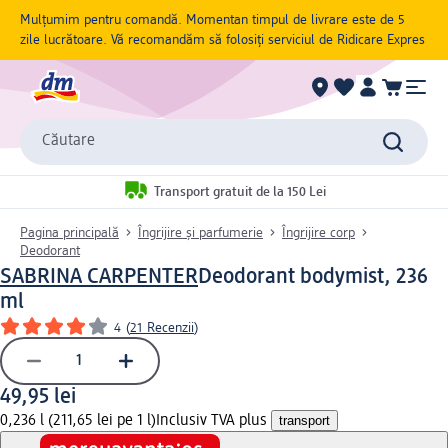
Mulțumim pentru comandă. Momentan timpul de livrare este de 5
zile lucrătoare. Vă recomandăm să folosiți serviciul de Ridicare Expres
Căutare
Transport gratuit de la 150 Lei
Pagina principală
Îngrijire și parfumerie
Îngrijire corp
Deodorant
SABRINA CARPENTER
Deodorant bodymist, 236
ml
4
(
21 Recenzii
)
49,95 lei
0,236 l (211,65 lei pe 1 l)
Inclusiv TVA plus
transport