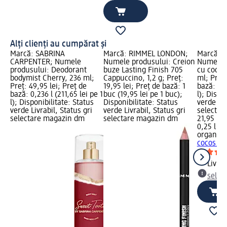
Alți clienți au cumpărat și
Marcă: SABRINA
Marcă: RIMMEL LONDON;
Marcă: o
CARPENTER; Numele
Numele produsului: Creion
Numele p
produsului: Deodorant
buze Lasting Finish 705
cu cocos
bodymist Cherry, 236 ml;
Cappuccino, 1,2 g; Preț:
ml; Preț:
Preț: 49,95 lei; Preț de
19,95 lei; Preț de bază: 1
bază: 0,2
bază: 0,236 l (211,65 lei pe 1
buc (19,95 lei pe 1 buc);
l); Dispo
l); Disponibilitate: Status
Disponibilitate: Status
verde Liv
verde Livrabil, Status gri
verde Livrabil, Status gri
selectar
selectare magazin dm
selectare magazin dm
21,95 lei
0,25 l (87
organic 
cocos pe
Livrab
selec