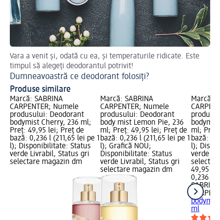
Vara a venit și, odată cu ea, și temperaturile ridicate. Este
De
timpul să alegeți deodorantul potrivit!
De
Dumneavoastră ce deodorant folosiți?
Produse similare
Marcă: SABRINA
Marcă: SABRINA
Marcă: 
CARPENTER; Numele
CARPENTER; Numele
CARPENT
produsului: Deodorant
produsului: Deodorant
produsul
bodymist Cherry, 236 ml;
body mist Lemon Pie, 236
bodymist
Preț: 49,95 lei; Preț de
ml; Preț: 49,95 lei; Preț de
ml; Preț:
bază: 0,236 l (211,65 lei pe 1
bază: 0,236 l (211,65 lei pe 1
bază: 0,2
l); Disponibilitate: Status
l); Grafică NOU;
l); Dispo
verde Livrabil, Status gri
Disponibilitate: Status
verde Liv
selectare magazin dm
verde Livrabil, Status gri
selectar
selectare magazin dm
49,95 lei
0,236 l (2
SABRINA
CARPEN
bodymist
ml