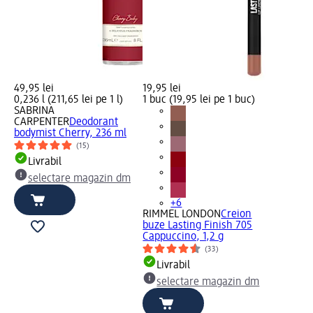
49,95 lei
19,95 lei
0,236 l (211,65 lei pe 1 l)
1 buc (19,95 lei pe 1 buc)
SABRINA
CARPENTER
Deodorant
bodymist Cherry, 236 ml
(15)
Livrabil
selectare magazin dm
+6
RIMMEL LONDON
Creion
buze Lasting Finish 705
Cappuccino, 1,2 g
(33)
Livrabil
selectare magazin dm