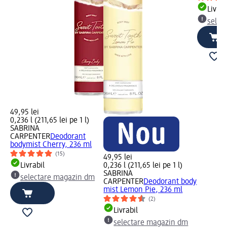
Livrab
selec
49,95 lei
0,236 l (211,65 lei pe 1 l)
SABRINA
CARPENTER
Deodorant
bodymist Cherry, 236 ml
(15)
49,95 lei
Livrabil
0,236 l (211,65 lei pe 1 l)
SABRINA
selectare magazin dm
CARPENTER
Deodorant body
mist Lemon Pie, 236 ml
(2)
Livrabil
selectare magazin dm