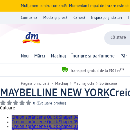
Mulțumim pentru comandă. Momentan timpul de livrare este de 5 
Compania
Media și presă
Carieră
Inspirație și sfaturi
T
Căutare
Nou
Mărci
Machiaj
Îngrijire și parfumerie
Păr
(1)
Transport gratuit de la 150 Lei
Pagina principală
Machiaj
Machiaj ochi
Sprâncene
MAYBELLINE NEW YORK
Crei
0
(
Evaluare produs
)
Culoare
Creion sprâncene Quick Shaper 04
Creion sprâncene Quick Shaper 05
Creion sprâncene Quick Shaper 03