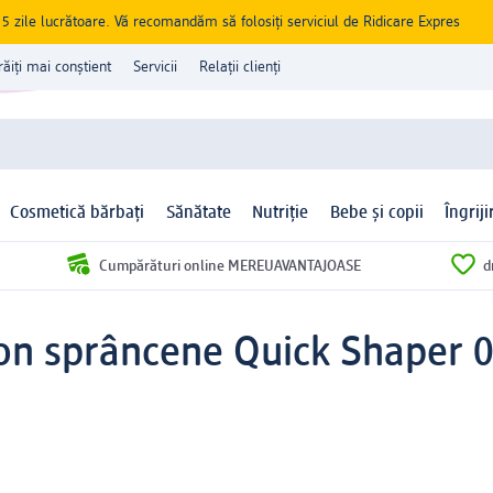
zile lucrătoare. Vă recomandăm să folosiți serviciul de Ridicare Expres
răiți mai conștient
Servicii
Relații clienți
Cosmetică bărbați
Sănătate
Nutriție
Bebe și copii
Îngrij
Cumpărături online MEREUAVANTAJOASE
d
on sprâncene Quick Shaper 0