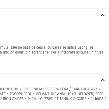
ulei sale pe bază de ceară, culoarea se aplică ușor și se
 micilor goluri din sprâncene. Peria integrată asigură un finisaj
OCONUT OIL • COPERNICIA CERIFERA CERA / CARNAUBA WAX •
ETATE • TOCOPHEROL • HELIANTHUS ANNUUS (SUNFLOWER) SEED
 IRON OXIDES • MICA • CI 77891 / TITANIUM DIOXIDE • CI 16035 /