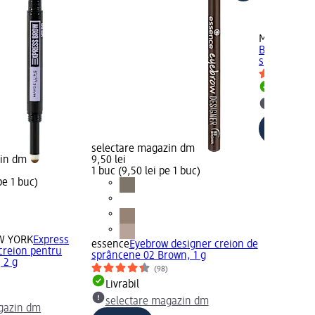
MAYBELLIN
Brow mascar
sprâncene 02
Livrabil
selectar
selectare magazin dm
zin dm
9,50 lei
1 buc (9,50 lei pe 1 buc)
pe 1 buc)
W YORK
Express
essence
Eyebrow designer creion de
creion pentru
sprâncene 02 Brown, 1 g
 2 g
(98)
)
Livrabil
selectare magazin dm
gazin dm