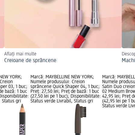
Aflați mai multe
Descop
Creioane de sprâncene
Machi
 NEW YORK;
Marcă: MAYBELLINE NEW YORK;
Marcă: MAYBEL
Creion
Numele produsului: Creion
Numele produsu
per 03, 1 buc;
sprâncene Quick Shaper 04, 1 buc;
Satin Duo creio
 de bază: 1 buc
Preț: 27,50 lei; Preț de bază: 1 buc
02 Medium Brown
Disponibilitate:
(27,50 lei pe 1 buc); Disponibilitate:
42,95 lei; Preț d
, Status gri
Status verde Livrabil, Status gri
(42,95 lei pe 1 b
Status verde Livr