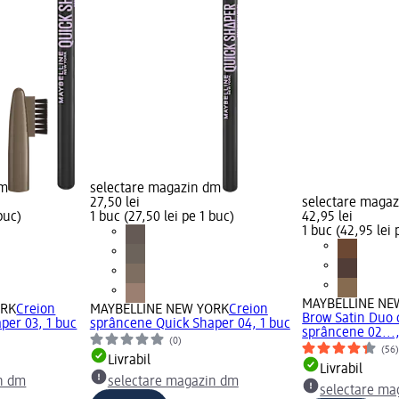
dm
selectare magazin dm
27,50 lei
selectare maga
buc)
1 buc (27,50 lei pe 1 buc)
42,95 lei
1 buc (42,95 lei 
MAYBELLINE NE
ORK
Creion
MAYBELLINE NEW YORK
Creion
Brow Satin Duo 
per 03, 1 buc
sprâncene Quick Shaper 04, 1 buc
sprâncene 02...,
(0)
(56
Livrabil
Livrabil
n dm
selectare magazin dm
selectare ma