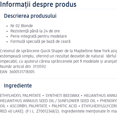
Informații despre produs
Descrierea produsului
Nr.02 Blonde
Rezistență până la 24 de ore
Perie integrată pentru modelare
Formulă specială pe bază de ceară
Creionul de sprâncene Quick Shaper de la Maybelline New York asigu
estompează simplu, oferind un rezultat deosebit de natural. Vârful 
impecabil, cu ajutorul căreia sprâncenele pot fi modelate și aranjat
Număr articol dm: 3113592
EAN: 3600531718305
Ingrediente
ETHYLHEXYL PALMITATE • SYNTHETI BEESWAX • HELIANTHUS ANNU
HELIANTHUS ANNUUS SEED OIL / SUNFLOWER SEED OIL • PHENOX
OIL • ASCORBYL PALMITATE • PALMITIC ACID • ETHYLHEXYLGLYCERIN •
RED 40 LAKE]. (F.I.L. Z70012348/2). Ingredientele menționate în mag