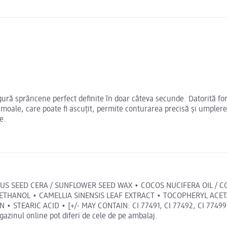
ră sprâncene perfect definite în doar câteva secunde. Datorită form
moale, care poate fi ascuțit, permite conturarea precisă și umplerea
e.
US SEED CERA / SUNFLOWER SEED WAX • COCOS NUCIFERA OIL / C
YETHANOL • CAMELLIA SINENSIS LEAF EXTRACT • TOCOPHERYL AC
 STEARIC ACID • [+/- MAY CONTAIN: CI 77491, CI 77492, CI 77499 /
azinul online pot diferi de cele de pe ambalaj.