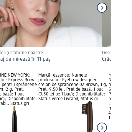
eriți sfaturile noastre
Descoperiți sfat
aj de mireasă în 11 pași
Crăciunul: ma
LINE NEW YORK;
Marcă: essence; Numele
Marcă: MAY
lui: Express Brow
produsului: Eyebrow designer
Numele prod
n pentru sprâncene
creion de sprâncene 02 Brown, 1 g;
mascara gel
, 2 g; Preț:
Preț: 9,50 lei; Preț de bază: 1 buc
Soft Brown, 
e bază: 1 buc
(9,50 lei pe 1 buc); Disponibilitate:
Preț de bază
uc); Disponibilitate:
Status verde Livrabil, Status gri
buc); Dispon
abil, Status gri
Livrabil, St
magazin d
40,50 lei
1 buc (40,50