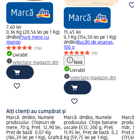
7,40 lei
0,36 Kg (20,56 lei pe 1 Kg)
15,45 lei
dmBio
Piure mere cu
0,1 Kg (154,50 lei pe 1 Kg)
mango
dmBio
Bucăți de ananas,
100 g
(126)
(10)
Livrabil
Notă
selectare magazin dm
Livrabil
selectare magazin dm
Alți clienți au cumpărat și
Marcă: dmBio; Numele
Marcă: dmBio; Numele
Marcă: 
produsului: Chipsuri de
produsului: Chips banane
produsul
mere, 70 g; Preț: 12,90 lei;
uscate ECO, 200 g; Preț:
măr, 125 
Preț de bază: 0,07 Kg
11,95 lei; Preț de bază: 0,2
Preț de 
(184,29 lei pe 1 Kg); Grafică
Kg (59,75 lei pe 1 Kg);
(131,60 l