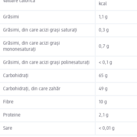
Valoare calorică
kcal
Grăsimi
1,1 g
Grăsimi, din care acizi grași saturați
0,3 g
Grăsimi, din care acizi grași
0,7 g
mononesaturați
Grăsimi, din care acizi grași polinesaturați
< 0,1 g
Carbohidrați
65 g
Carbohidrați, din care zahăr
49 g
Fibre
10 g
Proteine
2,1 g
Sare
< 0,01 g