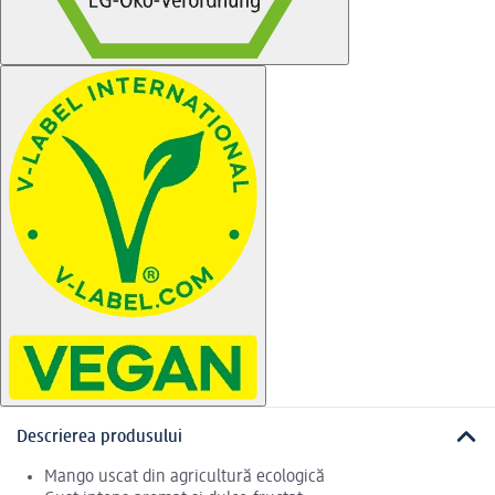
Descrierea produsului
Mango uscat din agricultură ecologică