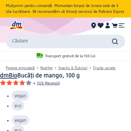
Mulțumim pentru comandă. Momentan timpul de livrare este de 5
zile lucrătoare. Vă recomandăm să folosiți serviciul de Ridicare Expres
Căutare
Transport gratuit de la 150 Lei
Pagina principală
Nutriție
Snacks & Dulciuri
Fructe uscate
dmBio
Bucăți de mango, 100 g
4
(
326 Recenzii
)
vegan
eco
vegan
eco