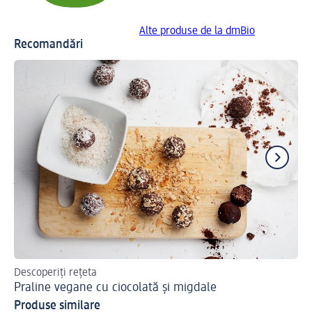
Alte produse de la dmBio
Recomandări
Descoperiți rețeta
O r
Praline vegane cu ciocolată și migdale
Pr
Produse similare