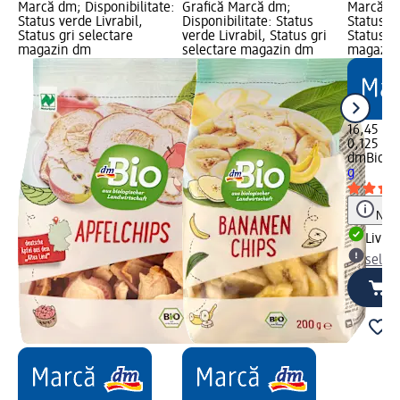
Marcă dm; Disponibilitate:
Grafică Marcă dm;
Marcă dm
Status verde Livrabil,
Disponibilitate: Status
Status ve
Status gri selectare
verde Livrabil, Status gri
Status gr
magazin dm
selectare magazin dm
magazin
16,45 lei
0,125 Kg 
dmBio
Ro
g
Notă
Livrab
selec