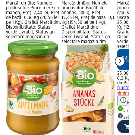
Marcă: dmBio; Numele
Marcă: dmBio; Numele
Marcă: 
produsului: Piure mere cu
produsului: Bucăți de
produsul
mango; Preț: 7,40 lei; Preț
ananas, 100 g; Preț:
caju și f
de bază: 0,36 Kg (20,56 lei
15,45 lei; Preț de bază: 0,1
uscate, 2
pe 1 Kg); Grafică Marcă dm;
Kg (154,50 lei pe 1 Kg);
25,00 lei
Disponibilitate: Status
Grafică Marcă dm;
Kg (125,0
verde Livrabil, Status gri
Disponibilitate: Status
Grafică 
selectare magazin dm
verde Livrabil, Status gri
Disponibi
selectare magazin dm
verde Liv
selectar
25,00 lei
0,2 Kg (1
dmBio
Am
fructe ex
Notă
Livrab
selec