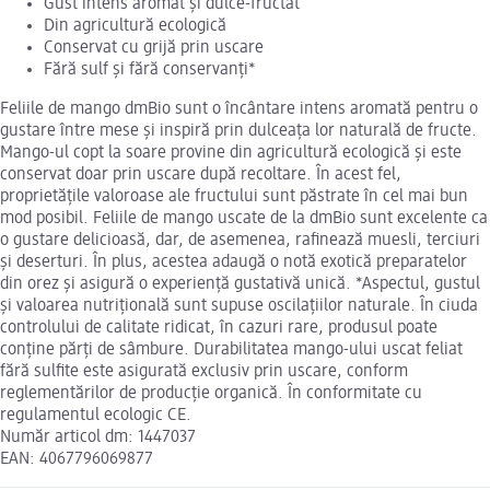
Gust intens aromat și dulce-fructat
Din agricultură ecologică
Conservat cu grijă prin uscare
Fără sulf și fără conservanți*
Feliile de mango dmBio sunt o încântare intens aromată pentru o
gustare între mese și inspiră prin dulceața lor naturală de fructe.
Mango-ul copt la soare provine din agricultură ecologică și este
conservat doar prin uscare după recoltare. În acest fel,
proprietățile valoroase ale fructului sunt păstrate în cel mai bun
mod posibil. Feliile de mango uscate de la dmBio sunt excelente ca
o gustare delicioasă, dar, de asemenea, rafinează muesli, terciuri
și deserturi. În plus, acestea adaugă o notă exotică preparatelor
din orez și asigură o experiență gustativă unică. *Aspectul, gustul
și valoarea nutrițională sunt supuse oscilațiilor naturale. În ciuda
controlului de calitate ridicat, în cazuri rare, produsul poate
conține părți de sâmbure. Durabilitatea mango-ului uscat feliat
fără sulfite este asigurată exclusiv prin uscare, conform
reglementărilor de producție organică. În conformitate cu
regulamentul ecologic CE.
Număr articol dm: 1447037
EAN: 4067796069877