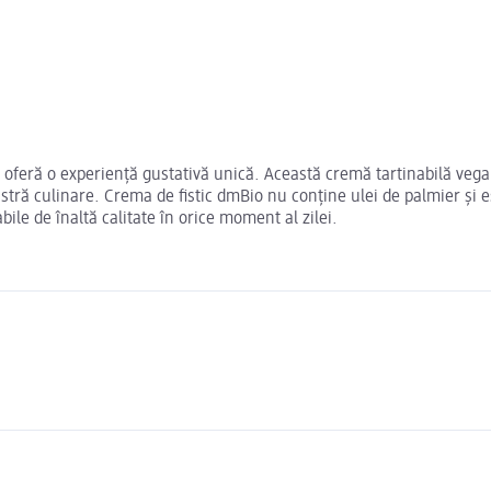
n oferă o experiență gustativă unică. Această cremă tartinabilă vega
astră culinare. Crema de fistic dmBio nu conține ulei de palmier și
ile de înaltă calitate în orice moment al zilei.