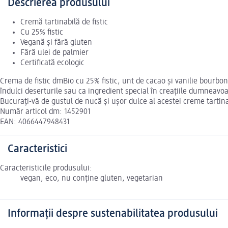
Descrierea produsului
Cremă tartinabilă de fistic
Cu 25% fistic
Vegană și fără gluten
Fără ulei de palmier
Certificată ecologic
Crema de fistic dmBio cu 25% fistic, unt de cacao și vanilie bourbo
îndulci deserturile sau ca ingredient special în creațiile dumneavo
Bucurați-vă de gustul de nucă și ușor dulce al acestei creme tartinab
Număr articol dm: 1452901
EAN: 4066447948431
Caracteristici
Caracteristicile produsului:
vegan, eco, nu conține gluten, vegetarian
Informații despre sustenabilitatea produsului