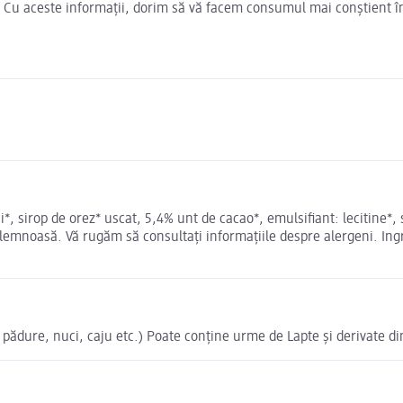
e. Cu aceste informații, dorim să vă facem consumul mai conștient î
ui*, sirop de orez* uscat, 5,4% unt de cacao*, emulsifiant: lecitine*
ă lemnoasă. Vă rugăm să consultați informațiile despre alergeni. Ing
 pădure, nuci, caju etc.) Poate conține urme de Lapte și derivate di