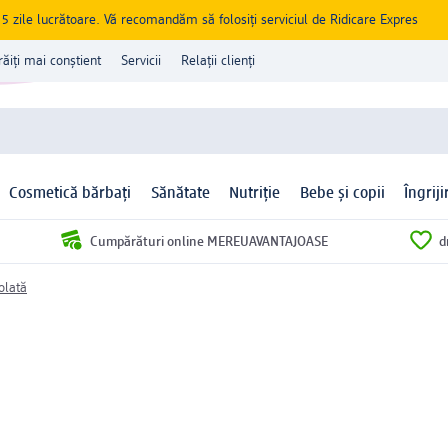
zile lucrătoare. Vă recomandăm să folosiți serviciul de Ridicare Expres
răiți mai conștient
Servicii
Relații clienți
Cosmetică bărbați
Sănătate
Nutriție
Bebe și copii
Îngrij
Cumpărături online MEREUAVANTAJOASE
d
olată