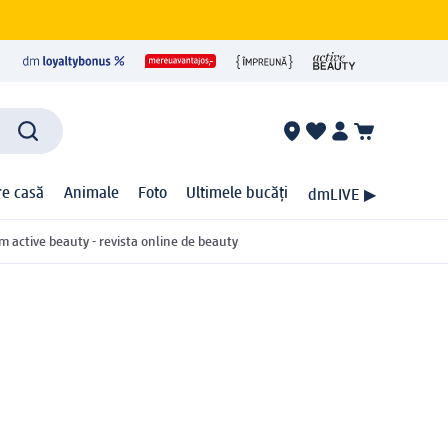
ire casă
Animale
Foto
Ultimele bucăți
dmLIVE ▶
m active beauty - revista online de beauty