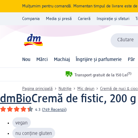
Mulțumim pentru comandă. Momentan timpul de livrare este de 5 
Compania
Media și presă
Carieră
Inspirație și sfaturi
T
Căutare
Nou
Mărci
Machiaj
Îngrijire și parfumerie
Păr
(1)
Transport gratuit de la 150 Lei
Pagina principală
Nutriție
Mic dejun
Cremă de nuci & cioc
dmBio
Cremă de fistic, 200 g
4.3
(
749 Recenzii
)
vegan
nu conține gluten