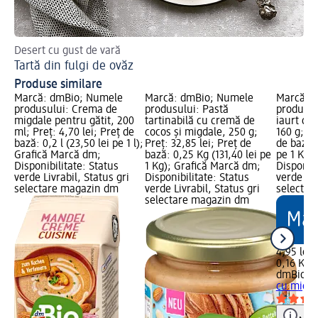
Desert cu gust de vară
Sfa
Tartă din fulgi de ovăz
Li
Produse similare
Marcă: dmBio; Numele
Marcă: dmBio; Numele
Marcă: 
produsului: Crema de
produsului: Pastă
produsul
migdale pentru gătit, 200
tartinabilă cu cremă de
iaurt cu
ml; Preț: 4,70 lei; Preț de
cocos și migdale, 250 g;
160 g; Pr
bază: 0,2 l (23,50 lei pe 1 l);
Preț: 32,85 lei; Preț de
de bază: 
Grafică Marcă dm;
bază: 0,25 Kg (131,40 lei pe
pe 1 Kg)
Disponibilitate: Status
1 Kg); Grafică Marcă dm;
Disponibi
verde Livrabil, Status gri
Disponibilitate: Status
verde Liv
selectare magazin dm
verde Livrabil, Status gri
selectar
selectare magazin dm
4,95 lei
0,16 Kg (
dmBio
Al
cu migda