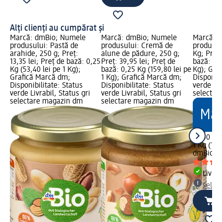
Alți clienți au cumpărat și
Marcă: dmBio; Numele
Marcă: dmBio; Numele
Marcă: 
produsului: Pastă de
produsului: Cremă de
produsulu
arahide, 250 g; Preț:
alune de pădure, 250 g;
Kg; Preț:
13,35 lei; Preț de bază: 0,25
Preț: 39,95 lei; Preț de
bază: 1 K
Kg (53,40 lei pe 1 Kg);
bază: 0,25 Kg (159,80 lei pe
Kg); Gra
Grafică Marcă dm;
1 Kg); Grafică Marcă dm;
Disponibi
Disponibilitate: Status
Disponibilitate: Status
verde Liv
verde Livrabil, Status gri
verde Livrabil, Status gri
selectar
selectare magazin dm
selectare magazin dm
10,50 lei
1 Kg (10,
dmBio
Fu
Livrab
selec