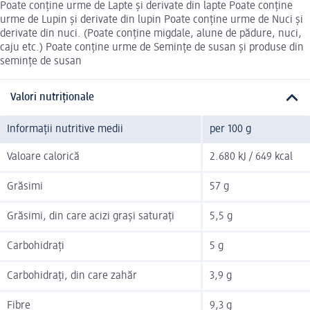
Poate conține urme de Lapte și derivate din lapte Poate conține
urme de Lupin și derivate din lupin Poate conține urme de Nuci și
derivate din nuci. (Poate conține migdale, alune de pădure, nuci,
caju etc.) Poate conține urme de Semințe de susan și produse din
semințe de susan
Valori nutriționale
Informații nutritive medii
per 100 g
Valoare calorică
2.680 kJ / 649 kcal
Grăsimi
57 g
Grăsimi, din care acizi grași saturați
5,5 g
Carbohidrați
5 g
Carbohidrați, din care zahăr
3,9 g
Fibre
9,3 g