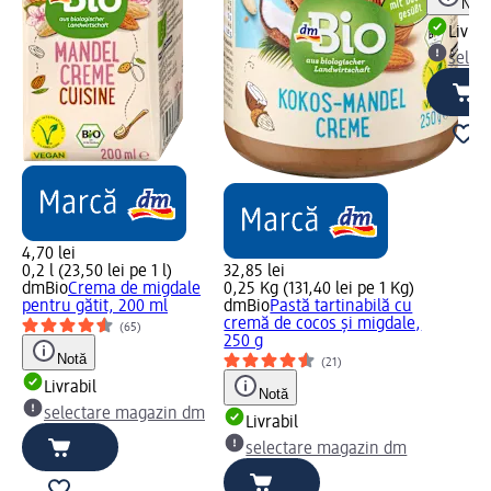
Notă
Livrab
selec
4,70 lei
0,2 l (23,50 lei pe 1 l)
32,85 lei
dmBio
Crema de migdale
0,25 Kg (131,40 lei pe 1 Kg)
pentru gătit, 200 ml
dmBio
Pastă tartinabilă cu
cremă de cocos și migdale,
(65)
250 g
Notă
(21)
Livrabil
Notă
selectare magazin dm
Livrabil
selectare magazin dm