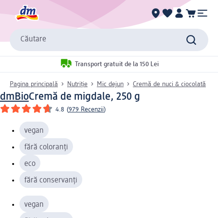
Căutare
Transport gratuit de la 150 Lei
Pagina principală
Nutriție
Mic dejun
Cremă de nuci & ciocolată
dmBio
Cremă de migdale, 250 g
4.8
(
979 Recenzii
)
vegan
fără coloranți
eco
fără conservanți
vegan