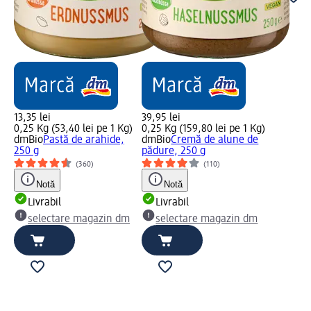
13,35 lei
39,95 lei
0,25 Kg (53,40 lei pe 1 Kg)
0,25 Kg (159,80 lei pe 1 Kg)
dmBio
Pastă de arahide,
dmBio
Cremă de alune de
250 g
pădure, 250 g
(360)
(110)
Notă
Notă
Livrabil
Livrabil
selectare magazin dm
selectare magazin dm