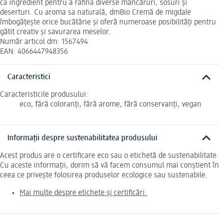
ca ingredient pentru a rafina diverse mâncăruri, sosuri și
deserturi. Cu aroma sa naturală, dmBio Cremă de migdale
îmbogățește orice bucătărie și oferă numeroase posibilități pentru
gătit creativ și savurarea meselor.
Număr articol dm: 1567494
EAN: 4066447948356
Caracteristici
Caracteristicile produsului:
eco, fără coloranți, fără arome, fără conservanți, vegan
Informații despre sustenabilitatea produsului
Acest produs are o certificare eco sau o etichetă de sustenabilitate.
Cu aceste informații, dorim să vă facem consumul mai conștient în
ceea ce privește folosirea produselor ecologice sau sustenabile.
Mai multe despre etichete și certificări.