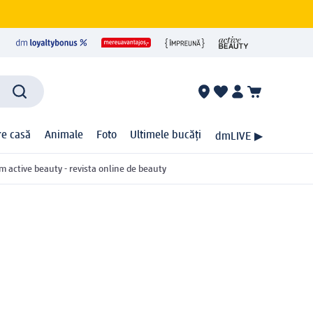
ire casă
Animale
Foto
Ultimele bucăți
dmLIVE ▶
m active beauty - revista online de beauty