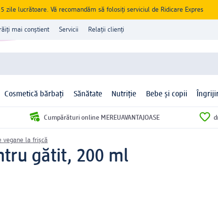
zile lucrătoare. Vă recomandăm să folosiți serviciul de Ridicare Expres
răiți mai conștient
Servicii
Relații clienți
Cosmetică bărbați
Sănătate
Nutriție
Bebe și copii
Îngrij
Cumpărături online MEREUAVANTAJOASE
d
e vegane la frișcă
tru gătit, 200 ml