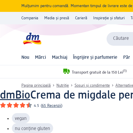
Mulțumim pentru comandă. Momentan timpul de livrare este de 5 
Compania
Media și presă
Carieră
Inspirație și sfaturi
T
Căutare
Nou
Mărci
Machiaj
Îngrijire și parfumerie
Păr
(1)
Transport gratuit de la 150 Lei
Pagina principală
Nutriție
Sosuri și condimente
Alternativ
dmBio
Crema de migdale pen
4.5
(
65 Recenzii
)
vegan
nu conține gluten