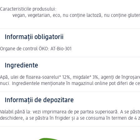
Caracteristicile produsului:
vegan, vegetarian, eco, nu conține lactoză, nu conține glute
Informații obligatorii
Organe de control ÖKO: AT-Bio-301
Ingrediente
Apă, ulei de floarea-soarelui* 12%, migdale* 3%, agenți de îngroșar
nuci. Ingredientele menționate în magazinul online pot diferi de c
Informații de depozitare
Valabil până la: vezi imprimarea de pe partea superioară. A se păstr
deschidere, a se păstra în frigider și a se consuma în termen de 4 z