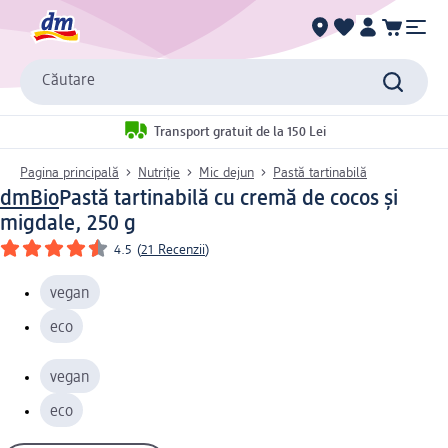
Căutare
Transport gratuit de la 150 Lei
Pagina principală
Nutriție
Mic dejun
Pastă tartinabilă
dmBio
Pastă tartinabilă cu cremă de cocos și
migdale, 250 g
4.5
(
21 Recenzii
)
vegan
eco
vegan
eco