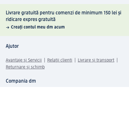
Livrare gratuită pentru comenzi de minimum 150 lei și
ridicare expres gratuită
Creați contul meu dm acum
Ajutor
Avantaje și Servicii
Relații clienți
Livrare și transport
Returnare și schimb
Compania dm
Compania
Responsabilitate
Carieră
Presă
Structura corporativă
Universul produselor dm
Lumea dm