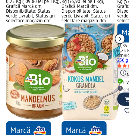
0,25 Kg (109,80 lei pe 1 Kg);
Kg (36,90 lei pe 1 Kg);
Kg (53,40
Grafică Marcă dm;
Grafică Marcă dm;
Grafică 
Disponibilitate: Status
Disponibilitate: Status
Disponibi
verde Livrabil, Status gri
verde Livrabil, Status gri
verde Liv
selectare magazin dm
selectare magazin dm
selectar
13,35 lei
0,25 Kg (
dmBio
Pa
250 g
Notă
Livrab
selec