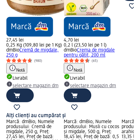
27,45 lei
4,70 lei
0,25 Kg (109,80 lei pe 1 Kg)
0,2 l (23,50 lei pe 1 l)
dmBio
Cremă de migdale,
dmBio
Crema de migdale
250 g
pentru gătit, 200 ml
(980)
(65)
Notă
Notă
Livrabil
Livrabil
selectare magazin dm
selectare magazin dm
Alți clienți au cumpărat și
Marcă: dmBio; Numele
Marcă: dmBio; Numele
Marcă: 
produsului: Cremă de
produsului: Musli cu cocos
produsul
migdale, 250 g; Preț:
și migdale, 500 g; Preț:
arahide, 
27,45 lei; Preț de bază:
18,45 lei; Preț de bază: 0,5
13,35 lei