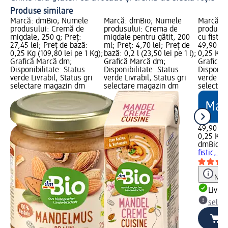
Produse similare
Marcă: dmBio; Numele
Marcă: dmBio; Numele
Marcă: 
produsului: Cremă de
produsului: Crema de
produsul
migdale, 250 g; Preț:
migdale pentru gătit, 200
cu fistic
27,45 lei; Preț de bază:
ml; Preț: 4,70 lei; Preț de
49,90 lei
0,25 Kg (109,80 lei pe 1 Kg);
bază: 0,2 l (23,50 lei pe 1 l);
0,25 Kg (
Grafică Marcă dm;
Grafică Marcă dm;
Grafică 
Disponibilitate: Status
Disponibilitate: Status
Disponibi
verde Livrabil, Status gri
verde Livrabil, Status gri
verde Liv
selectare magazin dm
selectare magazin dm
selectar
49,90 lei
0,25 Kg (
dmBio
Pa
fistic, 25
Notă
Livrab
selec