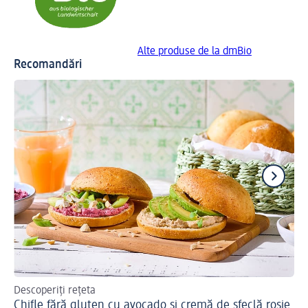
Alte produse de la dmBio
Recomandări
Descoperiți rețeta
Des
Chifle fără gluten cu avocado și cremă de sfeclă roșie
Ba