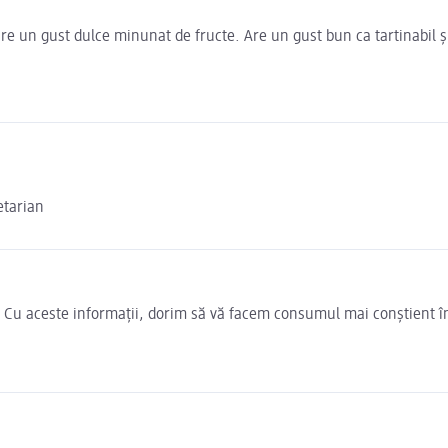
re un gust dulce minunat de fructe. Are un gust bun ca tartinabil ș
etarian
e. Cu aceste informații, dorim să vă facem consumul mai conștient î