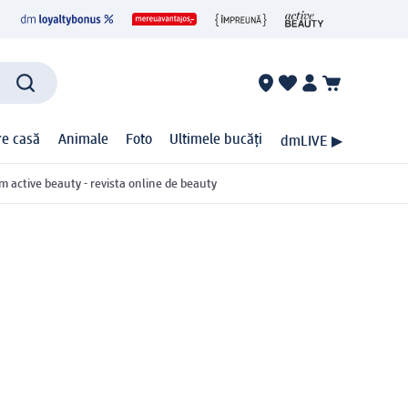
ire casă
Animale
Foto
Ultimele bucăți
dmLIVE ▶
m active beauty - revista online de beauty