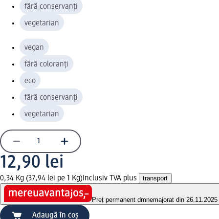
fără conservanți
vegetarian
vegan
fără coloranți
eco
fără conservanți
vegetarian
12,90 lei
0,34 Kg (37,94 lei pe 1 Kg)
Inclusiv TVA plus
transport
Preț permanent dm
nemajorat din 26.11.2025
Adaugă în coș