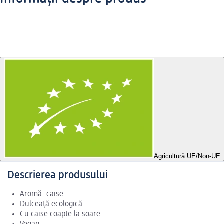
Agricultură UE/Non-UE
Descrierea produsului
Aromă: caise
Dulceață ecologică
Cu caise coapte la soare