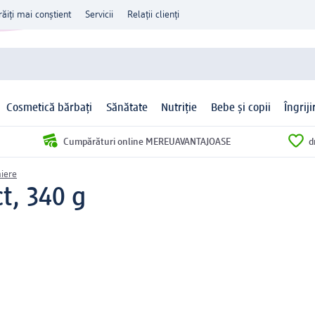
răiți mai conștient
Servicii
Relații clienți
Cosmetică bărbați
Sănătate
Nutriție
Bebe și copii
Îngrij
Cumpărături online MEREUAVANTAJOASE
d
iere
t, 340 g