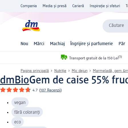
Compania
Media și presă
Carieră
Inspirație și sfaturi
T
Căutare
Nou
Mărci
Machiaj
Îngrijire și parfumerie
Păr
(1)
Transport gratuit de la 150 Lei
Pagina principală
Nutriție
Mic dejun
Marmeladă, gem &m
dmBio
Gem de caise 55% fruc
4.7
(
107 Recenzii
)
vegan
fără coloranți
eco