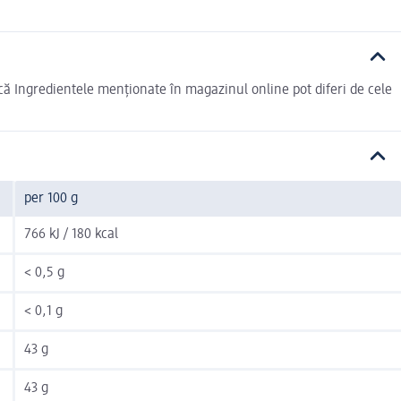
ică Ingredientele menționate în magazinul online pot diferi de cele
per 100 g
766 kJ / 180 kcal
< 0,5 g
< 0,1 g
43 g
43 g