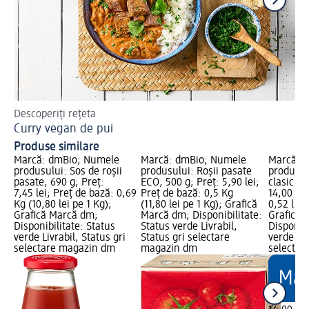
Descoperiți rețeta
Des
Curry vegan de pui
Fr
Produse similare
Marcă: dmBio; Numele
Marcă: dmBio; Numele
Marcă: 
produsului: Sos de roșii
produsului: Roșii pasate
produsul
pasate, 690 g; Preț:
ECO, 500 g; Preț: 5,90 lei;
clasic EC
7,45 lei; Preț de bază: 0,69
Preț de bază: 0,5 Kg
14,00 lei
Kg (10,80 lei pe 1 Kg);
(11,80 lei pe 1 Kg); Grafică
0,52 l (26
Grafică Marcă dm;
Marcă dm; Disponibilitate:
Grafică 
Disponibilitate: Status
Status verde Livrabil,
Disponibi
verde Livrabil, Status gri
Status gri selectare
verde Liv
selectare magazin dm
magazin dm
selectar