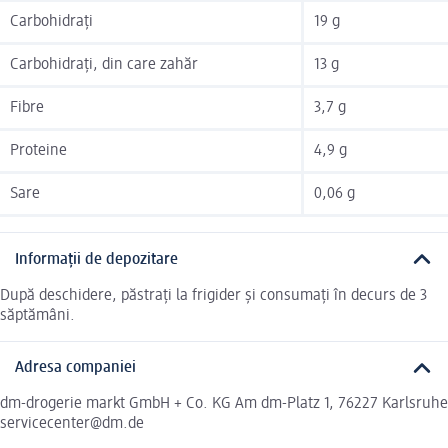
Carbohidrați
19 g
Carbohidrați, din care zahăr
13 g
Fibre
3,7 g
Proteine
4,9 g
Sare
0,06 g
Informații de depozitare
După deschidere, păstrați la frigider și consumați în decurs de 3
săptămâni.
Adresa companiei
dm-drogerie markt GmbH + Co. KG Am dm-Platz 1, 76227 Karlsruhe
servicecenter@dm.de