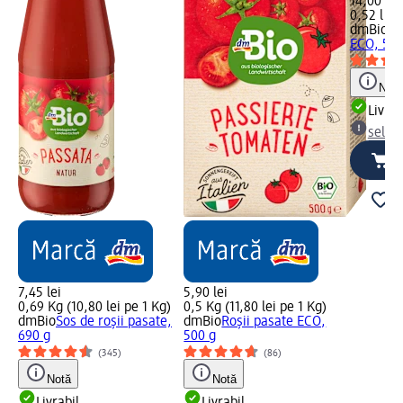
14,00 lei
0,52 l (26
dmBio
So
ECO, 520
Notă
Livrab
selec
7,45 lei
5,90 lei
0,69 Kg (10,80 lei pe 1 Kg)
0,5 Kg (11,80 lei pe 1 Kg)
dmBio
Sos de roșii pasate,
dmBio
Roșii pasate ECO,
690 g
500 g
(345)
(86)
Notă
Notă