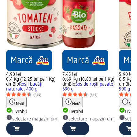
4,90 lei
7,45 lei
5,90 lei
0,4 Kg (12,25 lei pe 1 Kg)
0,69 Kg (10,80 lei pe 1 Kg)
0,5 Kg (1
dmBio
Roșii bucăți
dmBio
Sos de roșii pasate,
dmBio
Ro
naturale, 400 g
690 g
500 g
(244)
(345)
Notă
Notă
Notă
Livrabil
Livrabil
Livrab
selectare magazin dm
selectare magazin dm
selec