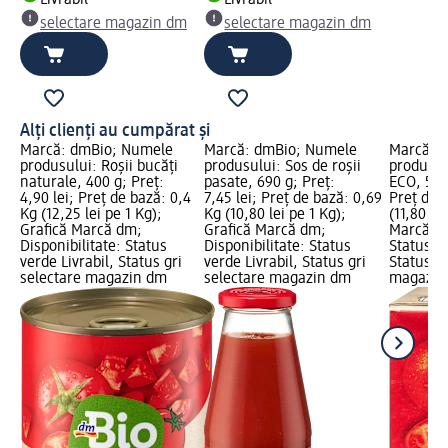
Livrabil
Livrabil
selectare magazin dm
selectare magazin dm
Alți clienți au cumpărat și
Marcă: dmBio; Numele
Marcă: dmBio; Numele
Marcă: 
produsului: Roșii bucăți
produsului: Sos de roșii
produsul
naturale, 400 g; Preț:
pasate, 690 g; Preț:
ECO, 500 
4,90 lei; Preț de bază: 0,4
7,45 lei; Preț de bază: 0,69
Preț de 
Kg (12,25 lei pe 1 Kg);
Kg (10,80 lei pe 1 Kg);
(11,80 le
Grafică Marcă dm;
Grafică Marcă dm;
Marcă dm
Disponibilitate: Status
Disponibilitate: Status
Status ve
verde Livrabil, Status gri
verde Livrabil, Status gri
Status gr
selectare magazin dm
selectare magazin dm
magazin