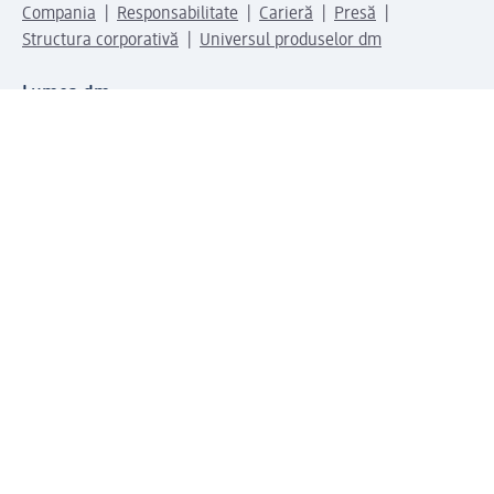
Compania
Responsabilitate
Carieră
Presă
Structura corporativă
Universul produselor dm
Lumea dm
Metode de plată
Conectați-vă cu dm