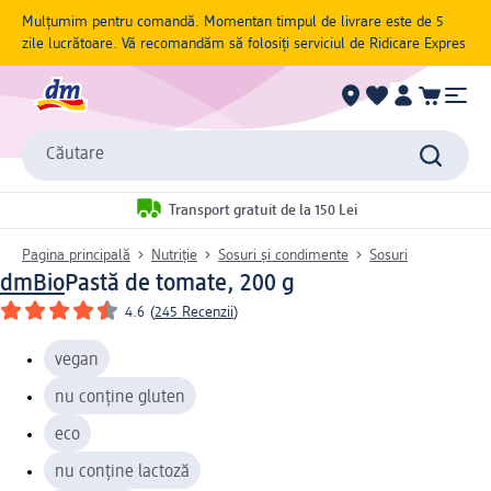
Mulțumim pentru comandă. Momentan timpul de livrare este de 5
zile lucrătoare. Vă recomandăm să folosiți serviciul de Ridicare Expres
Căutare
Transport gratuit de la 150 Lei
Pagina principală
Nutriție
Sosuri și condimente
Sosuri
dmBio
Pastă de tomate, 200 g
4.6
(
245 Recenzii
)
vegan
nu conține gluten
eco
nu conține lactoză