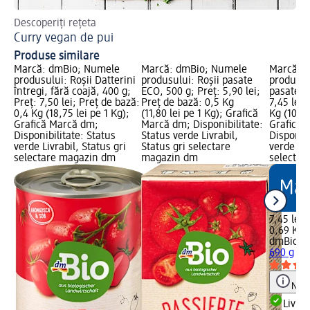
Descoperiți rețeta
Des
Curry vegan de pui
Bu
Produse similare
Marcă: dmBio; Numele
Marcă: dmBio; Numele
Marcă: 
produsului: Roșii Datterini
produsului: Roșii pasate
produsulu
întregi, fără coajă, 400 g;
ECO, 500 g; Preț: 5,90 lei;
pasate, 6
Preț: 7,50 lei; Preț de bază:
Preț de bază: 0,5 Kg
7,45 lei;
0,4 Kg (18,75 lei pe 1 Kg);
(11,80 lei pe 1 Kg); Grafică
Kg (10,80
Grafică Marcă dm;
Marcă dm; Disponibilitate:
Grafică 
Disponibilitate: Status
Status verde Livrabil,
Disponibi
verde Livrabil, Status gri
Status gri selectare
verde Liv
selectare magazin dm
magazin dm
selectar
7,45 lei
0,69 Kg (
dmBio
So
690 g
Notă
Livrab