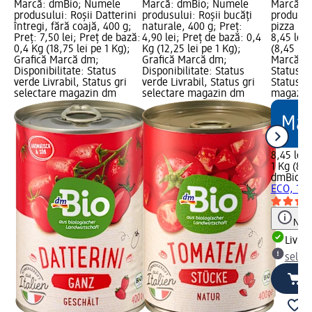
Marcă: dmBio; Numele
Marcă: dmBio; Numele
Marcă: 
produsului: Roșii Datterini
produsului: Roșii bucăți
produsul
întregi, fără coajă, 400 g;
naturale, 400 g; Preț:
pizza ECO
Preț: 7,50 lei; Preț de bază:
4,90 lei; Preț de bază: 0,4
8,45 lei;
0,4 Kg (18,75 lei pe 1 Kg);
Kg (12,25 lei pe 1 Kg);
(8,45 lei
Grafică Marcă dm;
Grafică Marcă dm;
Marcă dm
Disponibilitate: Status
Disponibilitate: Status
Status ve
verde Livrabil, Status gri
verde Livrabil, Status gri
Status gr
selectare magazin dm
selectare magazin dm
magazin
8,45 lei
1 Kg (8,4
dmBio
Fă
ECO, 1 K
Notă
Livrab
selec