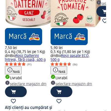
selec
7,50 lei
5,90 lei
0,4 Kg (18,75 lei pe 1 Kg)
0,5 Kg (11,80 lei pe 1 Kg)
dmBio
Roșii Datterini
dmBio
Roșii pasate ECO,
întregi, fără coajă, 400 g
500 g
(91)
(86)
Notă
Notă
Livrabil
Livrabil
selectare magazin dm
selectare magazin dm
Alți clienți au cumpărat și