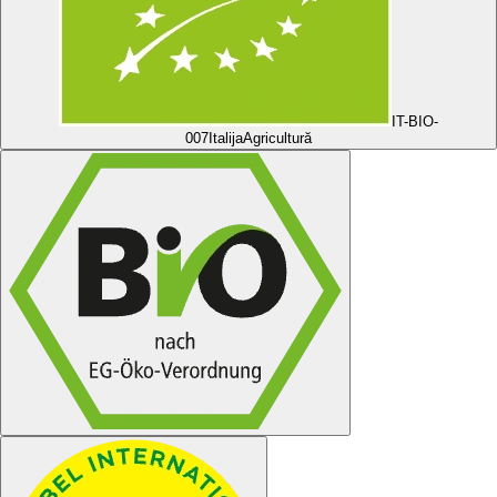
IT-BIO-
007
ItalijaAgricultură