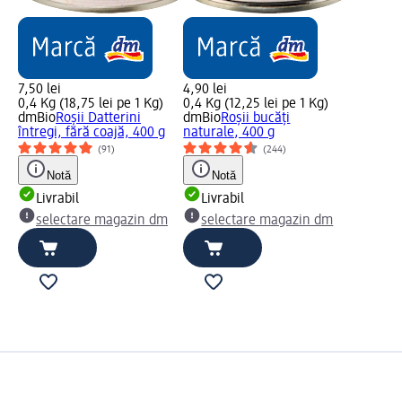
7,50 lei
4,90 lei
0,4 Kg (18,75 lei pe 1 Kg)
0,4 Kg (12,25 lei pe 1 Kg)
dmBio
Roșii Datterini
dmBio
Roșii bucăți
întregi, fără coajă, 400 g
naturale, 400 g
(91)
(244)
Notă
Notă
Livrabil
Livrabil
selectare magazin dm
selectare magazin dm