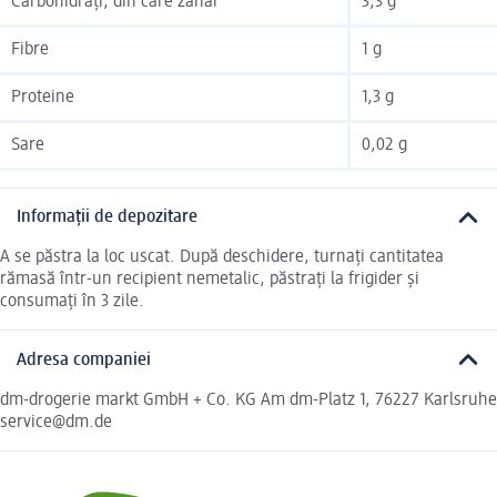
Carbohidrați, din care zahăr
3,3 g
Fibre
1 g
Proteine
1,3 g
Sare
0,02 g
Informații de depozitare
A se păstra la loc uscat. După deschidere, turnați cantitatea
rămasă într-un recipient nemetalic, păstrați la frigider și
consumați în 3 zile.
Adresa companiei
dm-drogerie markt GmbH + Co. KG Am dm-Platz 1, 76227 Karlsruhe
service@dm.de