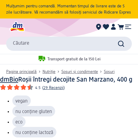
Mulțumim pentru comandă. Momentan timpul de livrare este de 5
zile lucrătoare. Vă recomandăm să folosiți serviciul de Ridicare Expres
Căutare
Transport gratuit de la 150 Lei
Pagina principală
Nutriție
Sosuri și condimente
Sosuri
dmBio
Roșii întregi decojite San Marzano, 400 g
4.5
(
29 Recenzii
)
vegan
nu conține gluten
eco
nu conține lactoză