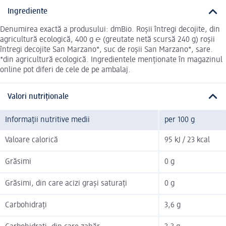
Ingrediente
Denumirea exactă a produsului: dmBio. Roșii întregi decojite, din
agricultură ecologică, 400 g ℮ (greutate netă scursă 240 g) roșii
întregi decojite San Marzano*, suc de roșii San Marzano*, sare.
*din agricultură ecologică. Ingredientele menționate în magazinul
online pot diferi de cele de pe ambalaj.
Valori nutriționale
Informații nutritive medii
per 100 g
Valoare calorică
95 kJ / 23 kcal
Grăsimi
0 g
Grăsimi, din care acizi grași saturați
0 g
Carbohidrați
3,6 g