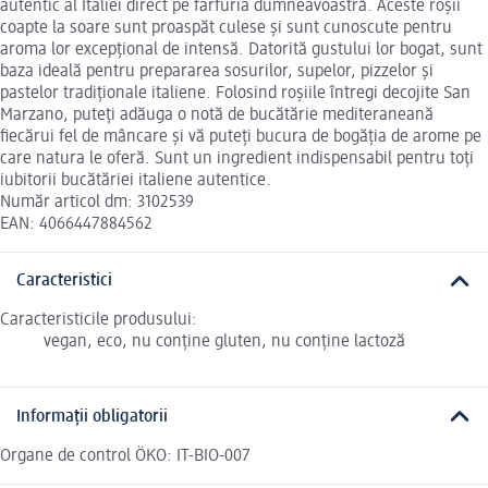
autentic al Italiei direct pe farfuria dumneavoastră. Aceste roșii
coapte la soare sunt proaspăt culese și sunt cunoscute pentru
aroma lor excepțional de intensă. Datorită gustului lor bogat, sunt
baza ideală pentru prepararea sosurilor, supelor, pizzelor și
pastelor tradiționale italiene. Folosind roșiile întregi decojite San
Marzano, puteți adăuga o notă de bucătărie mediteraneană
fiecărui fel de mâncare și vă puteți bucura de bogăția de arome pe
care natura le oferă. Sunt un ingredient indispensabil pentru toți
iubitorii bucătăriei italiene autentice.
Număr articol dm: 3102539
EAN: 4066447884562
Caracteristici
Caracteristicile produsului:
vegan, eco, nu conține gluten, nu conține lactoză
Informații obligatorii
Organe de control ÖKO: IT-BIO-007