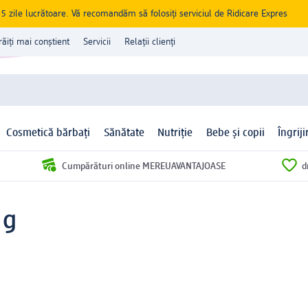
zile lucrătoare. Vă recomandăm să folosiți serviciul de Ridicare Expres
răiți mai conștient
Servicii
Relații clienți
Cosmetică bărbați
Sănătate
Nutriție
Bebe și copii
Îngrij
Cumpărături online MEREUAVANTAJOASE
d
 g