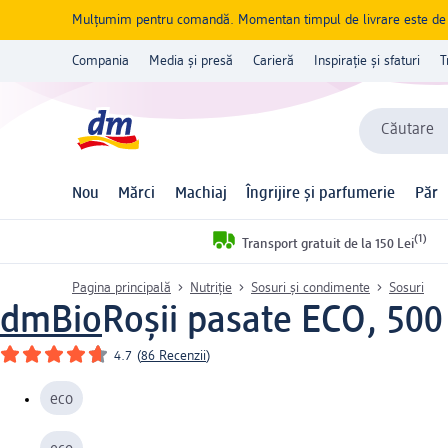
Mulțumim pentru comandă. Momentan timpul de livrare este de 5 
Compania
Media și presă
Carieră
Inspirație și sfaturi
T
Căutare
Nou
Mărci
Machiaj
Îngrijire și parfumerie
Păr
(1)
Transport gratuit de la 150 Lei
Pagina principală
Nutriție
Sosuri și condimente
Sosuri
dmBio
Roșii pasate ECO, 500
4.7
(
86 Recenzii
)
eco