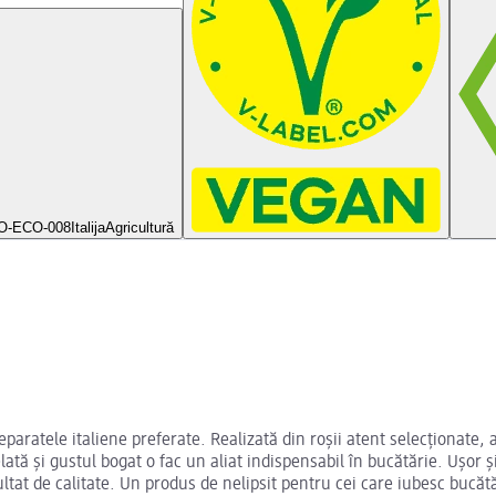
 RO-ECO-008
ItalijaAgricultură
eparatele italiene preferate. Realizată din roșii atent selecționate
ată și gustul bogat o fac un aliat indispensabil în bucătărie. Ușor ș
ltat de calitate. Un produs de nelipsit pentru cei care iubesc bucăt