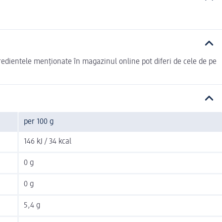
redientele menționate în magazinul online pot diferi de cele de pe
per 100 g
146 kJ / 34 kcal
0 g
0 g
5,4 g