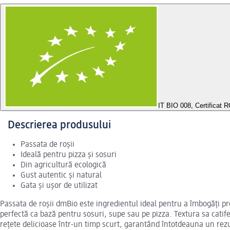
IT BIO 008, Certificat
Descrierea produsului
Passata de roșii
Ideală pentru pizza și sosuri
Din agricultură ecologică
Gust autentic și natural
Gata și ușor de utilizat
Passata de roșii dmBio este ingredientul ideal pentru a îmbogăți pr
perfectă ca bază pentru sosuri, supe sau pe pizza. Textura sa catifel
rețete delicioase într-un timp scurt, garantând întotdeauna un rezu