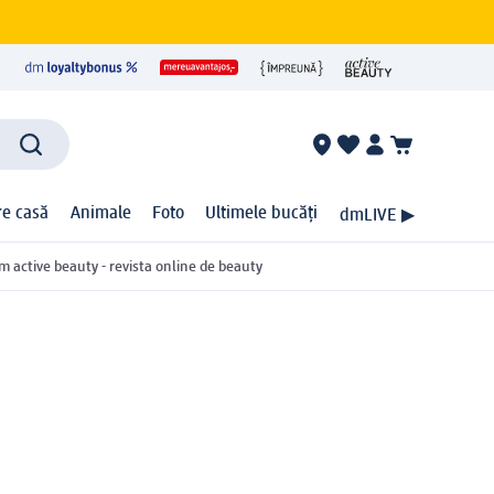
ire casă
Animale
Foto
Ultimele bucăți
dmLIVE ▶
m active beauty - revista online de beauty