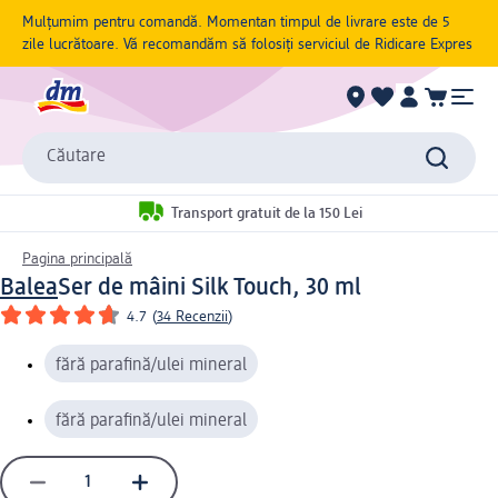
Mulțumim pentru comandă. Momentan timpul de livrare este de 5
zile lucrătoare. Vă recomandăm să folosiți serviciul de Ridicare Expres
Căutare
Transport gratuit de la 150 Lei
Pagina principală
Balea
Ser de mâini Silk Touch, 30 ml
4.7
(
34 Recenzii
)
fără parafină/ulei mineral
fără parafină/ulei mineral