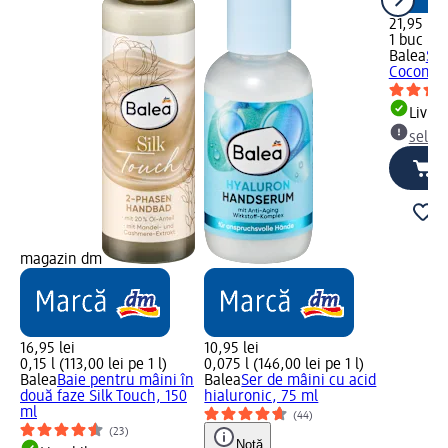
21,95 lei
1 buc (21
Balea
Ser
Coconut 
Livrab
selec
magazin dm
16,95 lei
10,95 lei
0,15 l (113,00 lei pe 1 l)
0,075 l (146,00 lei pe 1 l)
Balea
Baie pentru mâini în
Balea
Ser de mâini cu acid
două faze Silk Touch, 150
hialuronic, 75 ml
ml
(44)
(23)
Notă