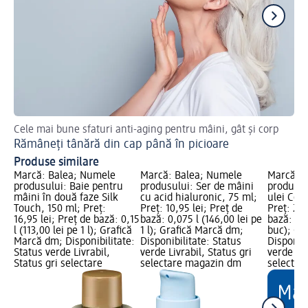
Cele mai bune sfaturi anti-aging pentru mâini, gât și corp
In
Rămâneți tânără din cap până în picioare
Cr
Produse similare
Marcă: Balea; Numele
Marcă: Balea; Numele
Marcă: B
produsului: Baie pentru
produsului: Ser de mâini
produsul
mâini în două faze Silk
cu acid hialuronic, 75 ml;
ulei Coc
Touch, 150 ml; Preț:
Preț: 10,95 lei; Preț de
Preț: 21,
16,95 lei; Preț de bază: 0,15
bază: 0,075 l (146,00 lei pe
bază: 1 b
l (113,00 lei pe 1 l); Grafică
1 l); Grafică Marcă dm;
buc); Gr
Marcă dm; Disponibilitate:
Disponibilitate: Status
Disponibi
Status verde Livrabil,
verde Livrabil, Status gri
verde Liv
Status gri selectare
selectare magazin dm
selectar