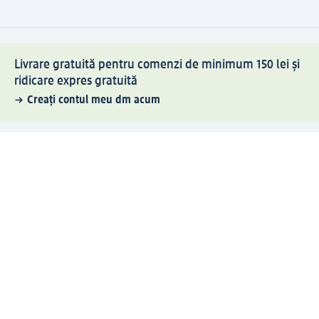
Livrare gratuită pentru comenzi de minimum 150 lei și
ridicare expres gratuită
Creați contul meu dm acum
Ajutor
Avantaje și Servicii
Relații clienți
Livrare și transport
Returnare și schimb
Compania dm
Compania
Responsabilitate
Carieră
Presă
Structura corporativă
Universul produselor dm