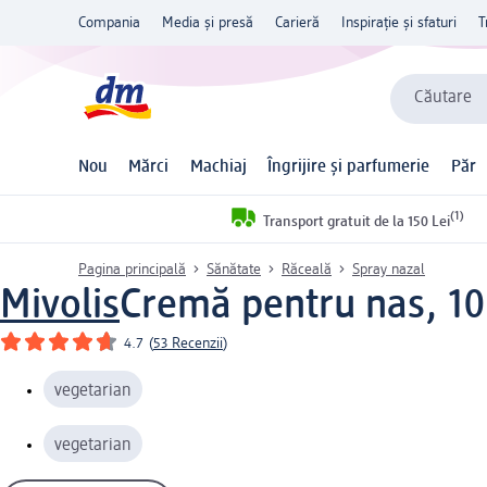
Compania
Media și presă
Carieră
Inspirație și sfaturi
T
Căutare
Nou
Mărci
Machiaj
Îngrijire și parfumerie
Păr
(1)
Transport gratuit de la 150 Lei
Pagina principală
Sănătate
Răceală
Spray nazal
Mivolis
Cremă pentru nas, 10
4.7
(
53 Recenzii
)
vegetarian
vegetarian