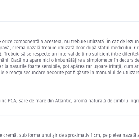
e orice componentă a acesteia, nu trebuie utilizată. În caz de leziun
ravă, crema nazală trebuie utilizată doar după sfatul medicului. C
rebuie să se respecte un interval de timp suficient între diferitele 
âni. Dacă nu apare nici o îmbunătățire a simptomelor în decurs de 
ar la nasurile foarte sensibile, pot apărea rar ușoare iritații, cum a
bilele reacții secundare nedorite pot fi găsite în manualul de utiliza
 zinc PCA, sare de mare din Atlantic, aromă naturală de cimbru Ingr
e cremă, sub forma unui șir de aproximativ 1 cm, pe pielea nazală afec