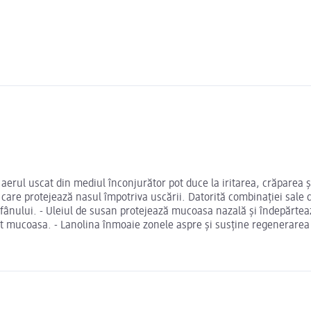
 aerul uscat din mediul înconjurător pot duce la iritarea, crăparea și
care protejează nasul împotriva uscării. Datorită combinației sale
ebrei fânului. - Uleiul de susan protejează mucoasa nazală și îndepărte
ent mucoasa. - Lanolina înmoaie zonele aspre și susține regenerarea p