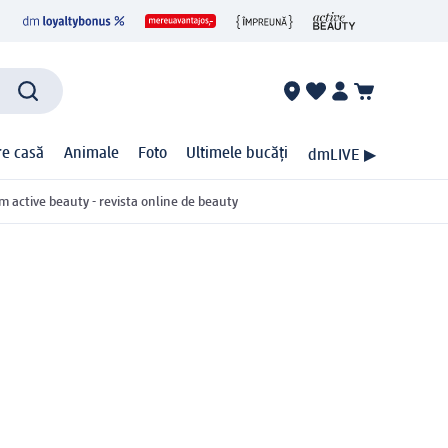
ire casă
Animale
Foto
Ultimele bucăți
dmLIVE ▶
m active beauty - revista online de beauty