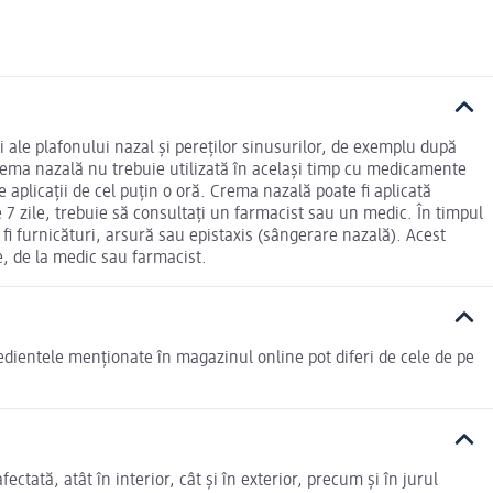
i ale plafonului nazal și pereților sinusurilor, de exemplu după
rema nazală nu trebuie utilizată în același timp cu medicamente
aplicații de cel puțin o oră. Crema nazală poate fi aplicată
7 zile, trebuie să consultați un farmacist sau un medic. În timpul
r fi furnicături, arsură sau epistaxis (sângerare nazală). Acest
re, de la medic sau farmacist.
edientele menționate în magazinul online pot diferi de cele de pe
tată, atât în interior, cât și în exterior, precum și în jurul