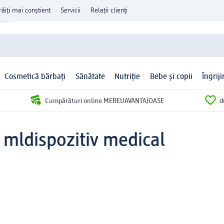
răiți mai conștient
Servicii
Relații clienți
Cosmetică bărbați
Sănătate
Nutriție
Bebe și copii
Îngrij
Cumpărături online MEREUAVANTAJOASE
d
 ml
dispozitiv medical