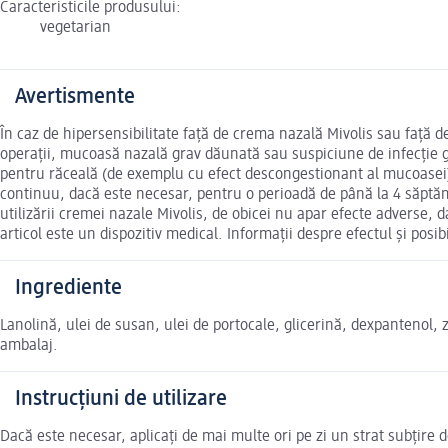
Caracteristicile produsului:
vegetarian
Avertismente
În caz de hipersensibilitate față de crema nazală Mivolis sau față d
operații, mucoasă nazală grav dăunată sau suspiciune de infecție g
pentru răceală (de exemplu cu efect descongestionant al mucoasei). T
continuu, dacă este necesar, pentru o perioadă de până la 4 săptăm
utilizării cremei nazale Mivolis, de obicei nu apar efecte adverse, d
articol este un dispozitiv medical. Informații despre efectul și posi
Ingrediente
Lanolină, ulei de susan, ulei de portocale, glicerină, dexpantenol,
ambalaj.
Instrucțiuni de utilizare
Dacă este necesar, aplicați de mai multe ori pe zi un strat subțire d