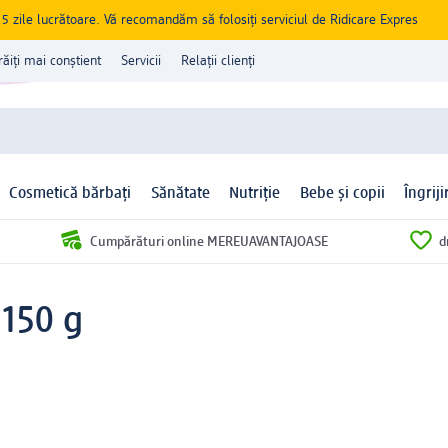
zile lucrătoare. Vă recomandăm să folosiți serviciul de Ridicare Expres
răiți mai conștient
Servicii
Relații clienți
Cosmetică bărbați
Sănătate
Nutriție
Bebe și copii
Îngrij
Cumpărături online MEREUAVANTAJOASE
d
 150 g