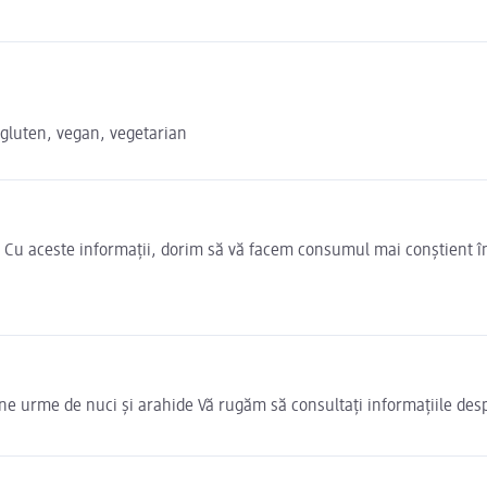
 gluten, vegan, vegetarian
e. Cu aceste informații, dorim să vă facem consumul mai conștient î
ține urme de nuci și arahide Vă rugăm să consultați informațiile de