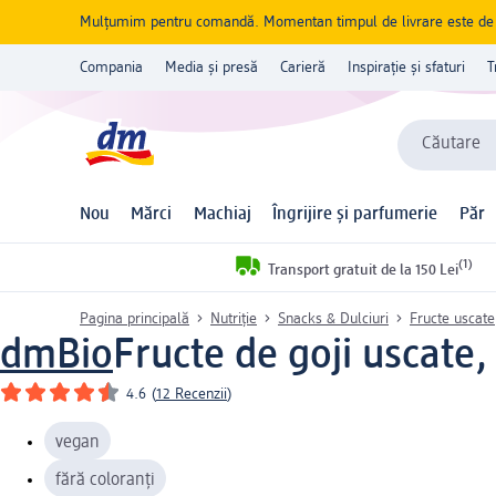
Mulțumim pentru comandă. Momentan timpul de livrare este de 5 
Compania
Media și presă
Carieră
Inspirație și sfaturi
T
Căutare
Nou
Mărci
Machiaj
Îngrijire și parfumerie
Păr
(1)
Transport gratuit de la 150 Lei
Pagina principală
Nutriție
Snacks & Dulciuri
Fructe uscate
dmBio
Fructe de goji uscate,
4.6
(
12 Recenzii
)
vegan
fără coloranți