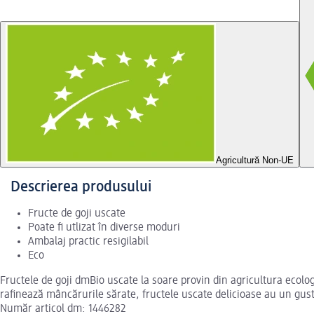
Agricultură Non-UE
Descrierea produsului
Fructe de goji uscate
Poate fi utlizat în diverse moduri
Ambalaj practic resigilabil
Eco
Fructele de goji dmBio uscate la soare provin din agricultura ecolog
rafinează mâncărurile sărate, fructele uscate delicioase au un gust
Număr articol dm: 1446282