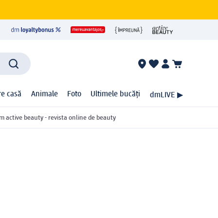
ire casă
Animale
Foto
Ultimele bucăți
dmLIVE ▶
m active beauty - revista online de beauty