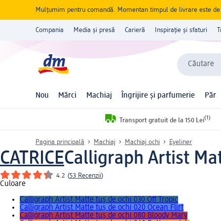
Mulțumim pentru comandă. Momentan timpul de livrare este de 5 
Compania
Media și presă
Carieră
Inspirație și sfaturi
T
Căutare
Nou
Mărci
Machiaj
Îngrijire și parfumerie
Păr
(1)
Transport gratuit de la 150 Lei
Pagina principală
Machiaj
Machiaj ochi
Eyeliner
CATRICE
Calligraph Artist Mat
4.2
(
53 Recenzii
)
Culoare
Calligraph Artist Matte tuș de ochi 030 Off Tropic
Calligraph Artist Matte tuș de ochi 020 Ocean Flirt
Calligraph Artist Matte tuș de ochi 080 Bloody Mary