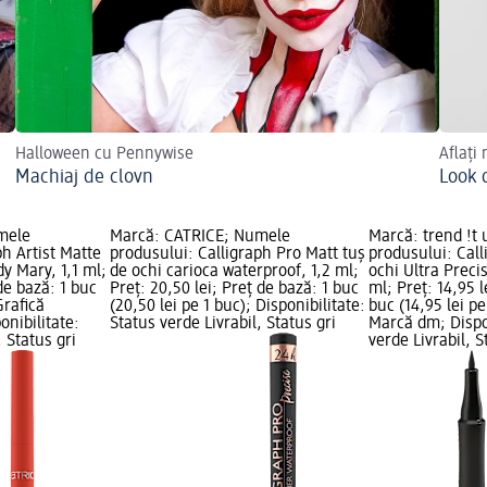
Halloween cu Pennywise
Aflați
Machiaj de clovn
Look 
mele
Marcă: CATRICE; Numele
Marcă: trend !t
ph Artist Matte
produsului: Calligraph Pro Matt tuș
produsului: Call
dy Mary, 1,1 ml;
de ochi carioca waterproof, 1,2 ml;
ochi Ultra Preci
 de bază: 1 buc
Preț: 20,50 lei; Preț de bază: 1 buc
ml; Preț: 14,95 l
Grafică
(20,50 lei pe 1 buc); Disponibilitate:
buc (14,95 lei pe
onibilitate:
Status verde Livrabil, Status gri
Marcă dm; Dispon
, Status gri
verde Livrabil, S