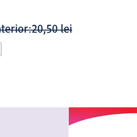
terior:
20,50 lei