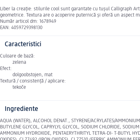
Liber la creație: stilurile cool sunt garantate cu tușul Calligraph Ar
geometrice. Textura are o acoperire puternică și oferă un aspect m
Număr articol dm: 1678949
EAN: 4059729398130
Caracteristici
Culoare de bază:
zelena
Efect:
dolgoobstojen, mat
Textură / consistență / aplicare:
tekoče
Ingrediente
AQUA (WATER), ALCOHOL DENAT., STYRENE/ACRYLATES/AMMONIUM
BUTYLENE GLYCOL, CAPRYLYL GLYCOL, SODIUM CHLORIDE, SODIUM 
AMMONIUM HYDROXIDE, PENTAERYTHRITYL TETRA-DI- T-BUTYL HY
OXIDES), CI 77492 (IRON OXIDES), CI 77510 (FERRIC AMMONIUM FERRO