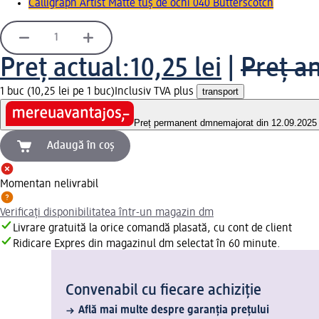
Calligraph Artist Matte tuș de ochi 040 Butterscotch
Preț actual:
10,25 lei
|
Preț an
1 buc (10,25 lei pe 1 buc)
Inclusiv TVA plus
transport
Preț permanent dm
nemajorat din 12.09.2025
Adaugă în coș
Momentan nelivrabil
Verificați disponibilitatea într-un magazin dm
Livrare gratuită la orice comandă plasată, cu cont de client
Ridicare Expres din magazinul dm selectat în 60 minute.
Convenabil cu fiecare achiziție
Află mai multe despre garanția prețului