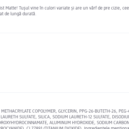
tist Matte! Tușul vine în culori variate și are un vârf de pre cizie, 
at de lungă durată.
 METHACRYLATE COPOLYMER, GLYCERIN, PPG-26-BUTETH-26, PEG-
LAURETH SULFATE, SILICA, SODIUM LAURETH-12 SULFATE, DISODI
DROXYHYDROCINNAMATE, ALUMINUM HYDROXIDE, SODIUM CARBONAT
CYANIDE), CI 77891 (TITANIUM DIOXIDE). Ingredientele menționate 