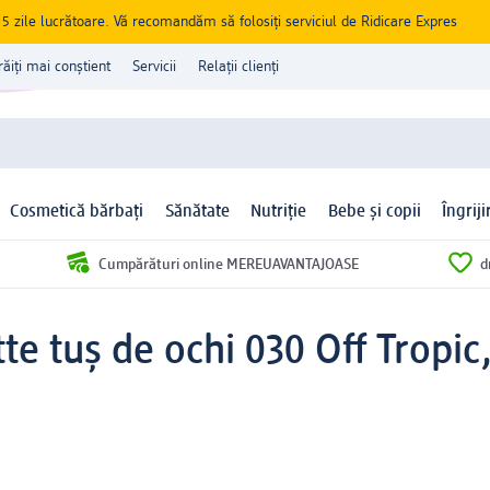
zile lucrătoare. Vă recomandăm să folosiți serviciul de Ridicare Expres
răiți mai conștient
Servicii
Relații clienți
Cosmetică bărbați
Sănătate
Nutriție
Bebe și copii
Îngrij
Cumpărături online MEREUAVANTAJOASE
d
te tuș de ochi 030 Off Tropic,