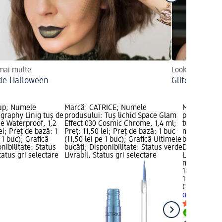
 mai multe
Look-uri creati
de Halloween
Glitchy Glam
 up; Numele
Marcă: CATRICE; Numele
Marcă: CAT
igraphy Linig tuș de
produsului: Tuș lichid Space Glam
produsului: 
se Waterproof, 1,2
Effect 030 Cosmic Chrome, 1,4 ml;
tuș de ochi 
ei; Preț de bază: 1
Preț: 11,50 lei; Preț de bază: 1 buc
ml; Preț: 18
 1 buc); Grafică
(11,50 lei pe 1 buc); Grafică Ultimele
buc (18,00 l
ibilitate: Status
bucăți; Disponibilitate: Status verde
Disponibilit
tatus gri selectare
Livrabil, Status gri selectare
Livrabil, St
magazin d
18,00 lei
1 buc (18,00
CATRICE
It'
ochi carioca.
Livrabil