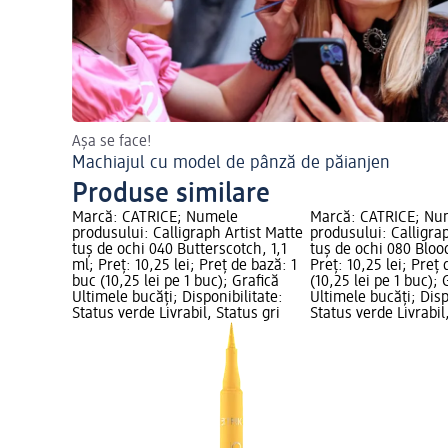
Așa se face!
Machiajul cu model de pânză de păianjen
Produse similare
Marcă: CATRICE; Numele
Marcă: CATRICE; Nu
produsului: Calligraph Artist Matte
produsului: Calligra
tuș de ochi 040 Butterscotch, 1,1
tuș de ochi 080 Bloo
ml; Preț: 10,25 lei; Preț de bază: 1
Preț: 10,25 lei; Preț
buc (10,25 lei pe 1 buc); Grafică
(10,25 lei pe 1 buc); 
Ultimele bucăți; Disponibilitate:
Ultimele bucăți; Disp
Status verde Livrabil, Status gri
Status verde Livrabil