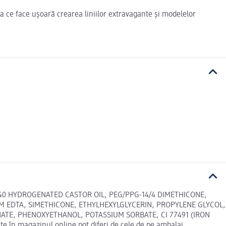
ceea ce face ușoară crearea liniilor extravagante și modelelor
40 HYDROGENATED CASTOR OIL, PEG/PPG-14/4 DIMETHICONE,
UM EDTA, SIMETHICONE, ETHYLHEXYLGLYCERIN, PROPYLENE GLYCOL,
E, PHENOXYETHANOL, POTASSIUM SORBATE, CI 77491 (IRON
în magazinul online pot diferi de cele de pe ambalaj.