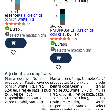
1 buc (9,95 lei pe 1 buc)
+1
essence
Kajal creion de
ochi 04 White, 1 g
(85)
alverde
Livrabil
NATURKOSMETIK
Creion de
ochi kajal 15, 1,1 g
selectare magazin dm
(62)
Livrabil
selectare magazin dm
Alți clienți au cumpărat și
Marcă: essence; Numele
Marcă: trend !t up; Numele
Marcă: 
produsului: Kajal creion de
produsului: Creion kajal
produsul
ochi 04 White, 1 g; Preț:
pentru ochi Clean &
ten anti
5,50 lei; Preț de bază: 1 buc
Precise 302 White, 0,78 g;
ml; Preț:
(5,50 lei pe 1 buc);
Preț: 6,50 lei; Preț de bază:
bază: 0,1
Disponibilitate: Status
1 buc (6,50 lei pe 1 buc);
l); Dispo
verde Livrabil, Status gri
Grafică Marcă dm;
verde Liv
Disponibilitate: Status
selectar