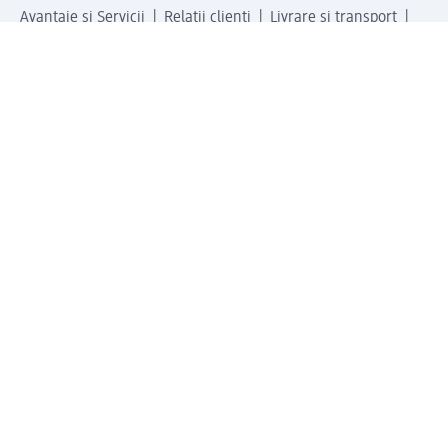
Avantaje și Servicii
Relații clienți
Livrare și transport
Returnare și schimb
Compania dm
Compania
Responsabilitate
Carieră
Presă
Structura corporativă
Universul produselor dm
Lumea dm
Metode de plată