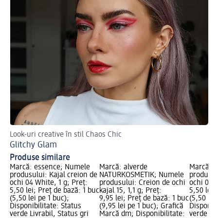
Look-uri creative în stil Chaos Chic
Af
Glitchy Glam
Ma
Produse similare
Marcă: essence; Numele
Marcă: alverde
Marcă: 
produsului: Kajal creion de
NATURKOSMETIK; Numele
produsul
ochi 04 White, 1 g; Preț:
produsului: Creion de ochi
ochi 01 B
5,50 lei; Preț de bază: 1 buc
kajal 15, 1,1 g; Preț:
5,50 lei;
(5,50 lei pe 1 buc);
9,95 lei; Preț de bază: 1 buc
(5,50 lei
Disponibilitate: Status
(9,95 lei pe 1 buc); Grafică
Disponibi
verde Livrabil, Status gri
Marcă dm; Disponibilitate:
verde Liv