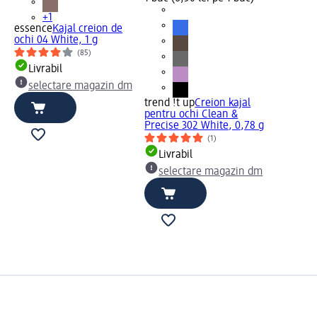
+1
essence
Kajal creion de
ochi 04 White, 1 g
(85)
Livrabil
selectare magazin dm
trend !t up
Creion kajal
pentru ochi Clean &
Precise 302 White, 0,78 g
(1)
Livrabil
selectare magazin dm