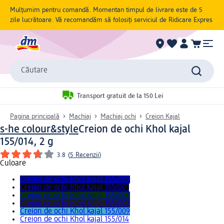
Mulțumim pentru comandă. Momentan timpul de livrare este de 5
zile lucrătoare. Vă recomandăm să folosiți serviciul de Ridicare Expres
Căutare
Transport gratuit de la 150 Lei
Pagina principală
Machiaj
Machiaj ochi
Creion Kajal
s-he colour&style
Creion de ochi Khol kajal
155/014, 2 g
3.8
(
5 Recenzii
)
Culoare
Creion de ochi Khol kajal 155/005
Creion de ochi Khol kajal 155/001
Creion de ochi Khol kajal 155/007
Creion de ochi Khol kajal 155/002
Creion de ochi Khol kajal 155/009
Creion de ochi Khol kajal 155/014