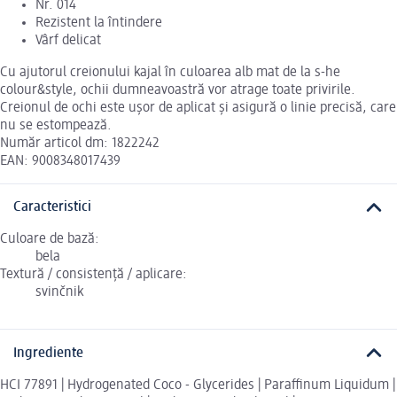
Nr. 014
Rezistent la întindere
Vârf delicat
Cu ajutorul creionului kajal în culoarea alb mat de la s-he
colour&style, ochii dumneavoastră vor atrage toate privirile.
Creionul de ochi este ușor de aplicat și asigură o linie precisă, care
nu se estompează.
Număr articol dm: 1822242
EAN: 9008348017439
Caracteristici
Culoare de bază:
bela
Textură / consistență / aplicare:
svinčnik
Ingrediente
HCI 77891 | Hydrogenated Coco - Glycerides | Paraffinum Liquidum |