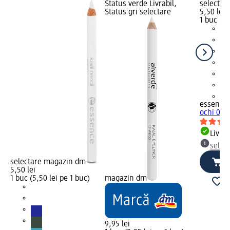
Status verde Livrabil,
selectar
Status gri selectare
5,50 lei
1 buc (5,
+1
essence
ochi 01 B
Livrab
selec
selectare magazin dm
5,50 lei
1 buc (5,50 lei pe 1 buc)
magazin dm
9,95 lei