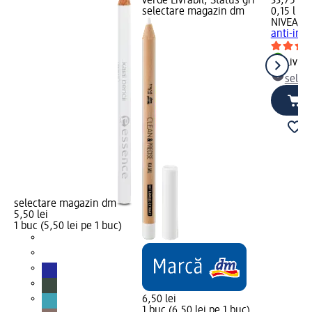
verde Livrabil, Status gri
33,75 lei
selectare magazin dm
0,15 l (22
NIVEA
Sc
anti-imp
Livrab
selec
selectare magazin dm
5,50 lei
1 buc (5,50 lei pe 1 buc)
6,50 lei
1 buc (6,50 lei pe 1 buc)