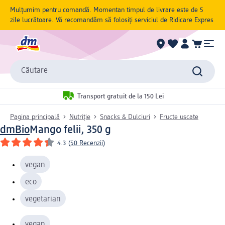
Mulțumim pentru comandă. Momentan timpul de livrare este de 5
zile lucrătoare. Vă recomandăm să folosiți serviciul de Ridicare Expres
Căutare
Transport gratuit de la 150 Lei
Pagina principală
Nutriție
Snacks & Dulciuri
Fructe uscate
dmBio
Mango felii, 350 g
4.3
(
50 Recenzii
)
vegan
eco
vegetarian
vegan