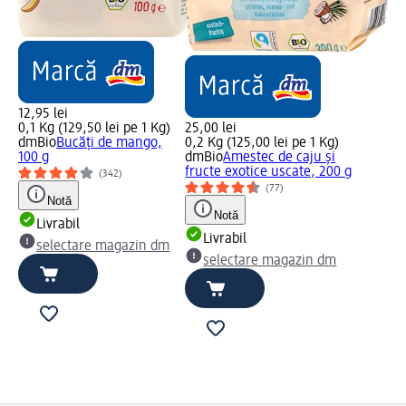
12,95 lei
0,1 Kg (129,50 lei pe 1 Kg)
25,00 lei
dmBio
Bucăți de mango,
0,2 Kg (125,00 lei pe 1 Kg)
100 g
dmBio
Amestec de caju și
fructe exotice uscate, 200 g
(342)
(77)
Notă
Notă
Livrabil
Livrabil
selectare magazin dm
selectare magazin dm