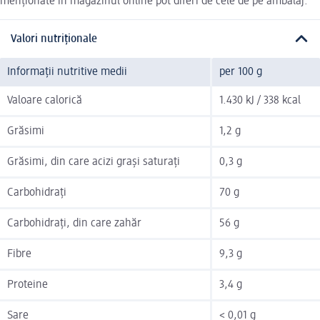
menționate în magazinul online pot diferi de cele de pe ambalaj.
Valori nutriționale
Informații nutritive medii
per 100 g
Valoare calorică
1.430 kJ / 338 kcal
Grăsimi
1,2 g
Grăsimi, din care acizi grași saturați
0,3 g
Carbohidrați
70 g
Carbohidrați, din care zahăr
56 g
Fibre
9,3 g
Proteine
3,4 g
Sare
< 0,01 g