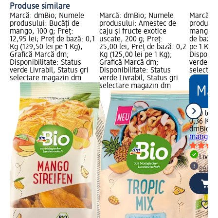
Produse similare
Marcă: dmBio; Numele
Marcă: dmBio; Numele
Marcă: 
produsului: Bucăți de
produsului: Amestec de
produsul
mango, 100 g; Preț:
caju și fructe exotice
mango; Pr
12,95 lei; Preț de bază: 0,1
uscate, 200 g; Preț:
de bază: 
Kg (129,50 lei pe 1 Kg);
25,00 lei; Preț de bază: 0,2
pe 1 Kg)
Grafică Marcă dm;
Kg (125,00 lei pe 1 Kg);
Disponibi
Disponibilitate: Status
Grafică Marcă dm;
verde Liv
verde Livrabil, Status gri
Disponibilitate: Status
selectar
selectare magazin dm
verde Livrabil, Status gri
selectare magazin dm
7,40 lei
0,36 Kg (
dmBio
Pi
mango
Livrab
selec