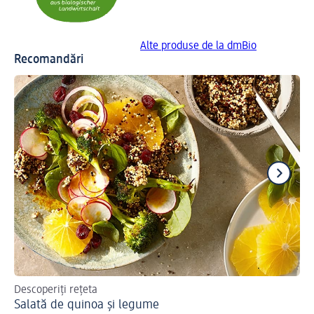
Alte produse de la dmBio
Recomandări
Descoperiți rețeta
Des
Salată de quinoa și legume
Cl