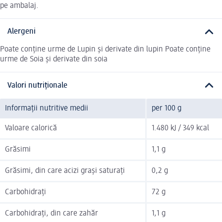
pe ambalaj.
Alergeni
Poate conține urme de Lupin și derivate din lupin Poate conține
urme de Soia și derivate din soia
Valori nutriționale
Informații nutritive medii
per 100 g
Valoare calorică
1.480 kJ / 349 kcal
Grăsimi
1,1 g
Grăsimi, din care acizi grași saturați
0,2 g
Carbohidrați
72 g
Carbohidrați, din care zahăr
1,1 g