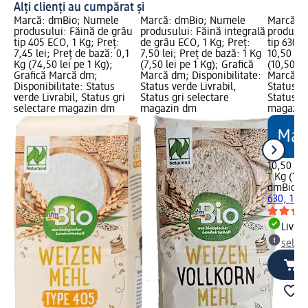
Alți clienți au cumpărat și
Marcă: dmBio; Numele
Marcă: dmBio; Numele
Marcă: 
produsului: Făină de grâu
produsului: Făină integrală
produsul
tip 405 ECO, 1 Kg; Preț:
de grâu ECO, 1 Kg; Preț:
tip 630, 
7,45 lei; Preț de bază: 0,1
7,50 lei; Preț de bază: 1 Kg
10,50 lei
Kg (74,50 lei pe 1 Kg);
(7,50 lei pe 1 Kg); Grafică
(10,50 le
Grafică Marcă dm;
Marcă dm; Disponibilitate:
Marcă dm
Disponibilitate: Status
Status verde Livrabil,
Status ve
verde Livrabil, Status gri
Status gri selectare
Status gr
selectare magazin dm
magazin dm
magazin
10,50 lei
1 Kg (10,
dmBio
Fă
630, 1 Kg
Livrab
selec