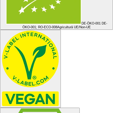
DE-ÖKO-001 DE-
ÖKO-001; RO-ECO-008
Agricultură UE/Non-UE