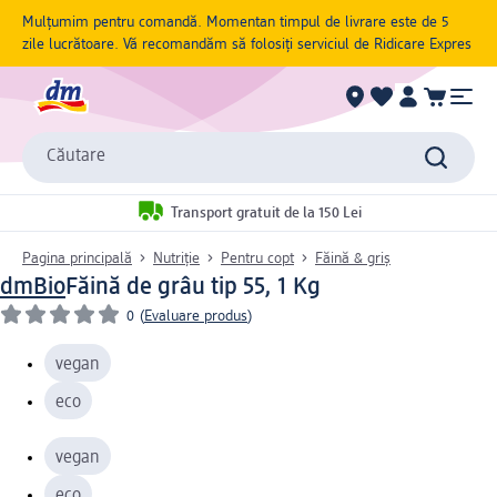
Mulțumim pentru comandă. Momentan timpul de livrare este de 5
zile lucrătoare. Vă recomandăm să folosiți serviciul de Ridicare Expres
Căutare
Transport gratuit de la 150 Lei
Pagina principală
Nutriție
Pentru copt
Făină & griș
dmBio
Făină de grâu tip 55, 1 Kg
0
(
Evaluare produs
)
vegan
eco
vegan
eco