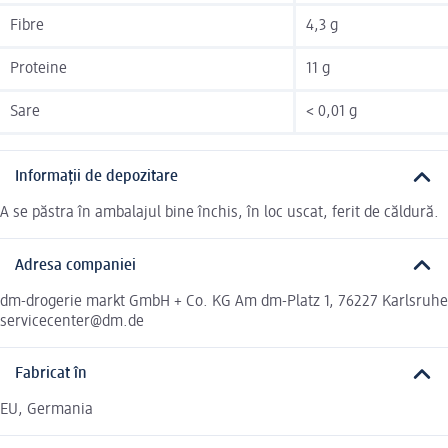
Fibre
4,3 g
Proteine
11 g
Sare
< 0,01 g
Informații de depozitare
A se păstra în ambalajul bine închis, în loc uscat, ferit de căldură.
Adresa companiei
dm-drogerie markt GmbH + Co. KG Am dm-Platz 1, 76227 Karlsruhe
servicecenter@dm.de
Fabricat în
EU, Germania