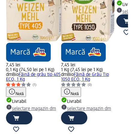
Livrab
selec
7,45 lei
7,45 lei
0,1 Kg (74,50 lei pe 1 Kg)
1 Kg (7,45 lei pe 1 Kg)
dmBio
Făină de grâu tip 405
dmBio
Făină de Grâu Tip
ECO, 1 Kg
1050 ECO, 1 Kg
(1)
(0)
Notă
Notă
Livrabil
Livrabil
selectare magazin dm
selectare magazin dm