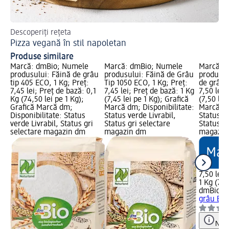
Descoperiți rețeta
Reț
Pizza vegană în stil napoletan
St
Produse similare
Marcă: dmBio; Numele
Marcă: dmBio; Numele
Marcă: 
produsului: Făină de grâu
produsului: Făină de Grâu
produsul
tip 405 ECO, 1 Kg; Preț:
Tip 1050 ECO, 1 Kg; Preț:
de grâu 
7,45 lei; Preț de bază: 0,1
7,45 lei; Preț de bază: 1 Kg
7,50 lei;
Kg (74,50 lei pe 1 Kg);
(7,45 lei pe 1 Kg); Grafică
(7,50 lei
Grafică Marcă dm;
Marcă dm; Disponibilitate:
Marcă dm
Disponibilitate: Status
Status verde Livrabil,
Status ve
verde Livrabil, Status gri
Status gri selectare
Status gr
selectare magazin dm
magazin dm
magazin
7,50 lei
1 Kg (7,5
dmBio
Fă
grâu ECO
Notă